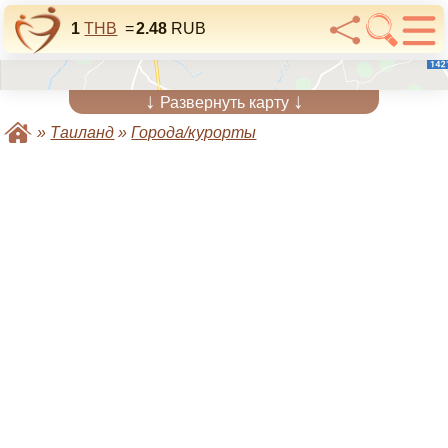
1
THB
=
2.48
RUB
↓
↓
Развернуть карту
»
Таиланд
»
Города/курорты