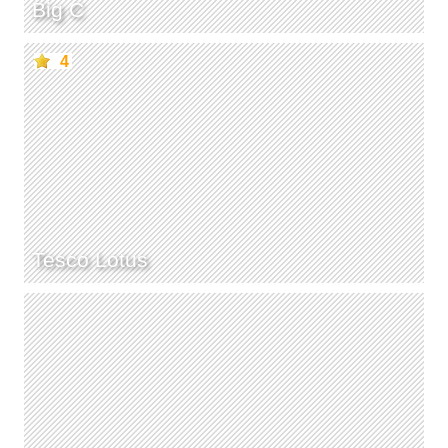
Big C
4
Tesco Lotus