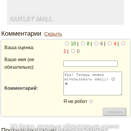
OUTLET MALL
Комментарии
Скрыть
10
|
8
|
6
|
4
|
Ваша оценка:
2
|
0
Ваше имя (не
обязательно):
Комментарий:
Я не робот
10 блюд, которые обязательно нужно
7 мест, которые нужно посетить в
Последние статьи
Лучшие пляжи Таиланда: Топ-13