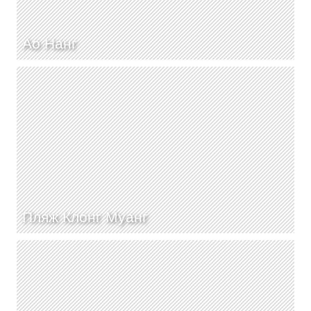
Ао Нанг
Пляж Клонг Муанг