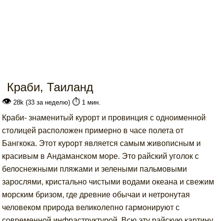
Краби, Таиланд
👁
⏱️
28k (33 за неделю)
1 мин.
Краби- знаменитый курорт и провинция с одноименной
столицей расположен примерно в часе полета от
Бангкока. Этот курорт является самым живописным и
красивым в Андаманском море. Это райский уголок с
белоснежными пляжами и зелеными пальмовыми
зарослями, кристально чистыми водами океана и свежим
морским бризом, где древние обычаи и нетронутая
человеком природа великолепно гармонируют с
современной инфраструктурой. Всю эту райскую картину