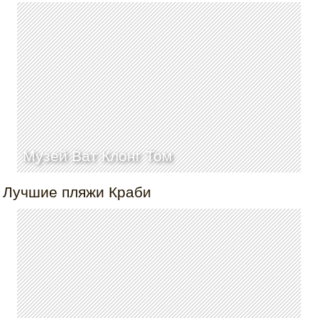
Музей Ват Клонг Том
Лучшие пляжи Краби