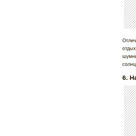
Отлич
отдых
шумны
солнц
6. Н