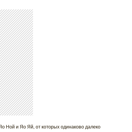
Яо Ной и Яо Яй, от которых одинаково далеко