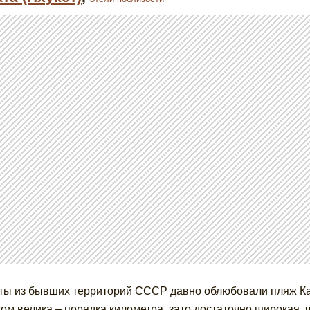
ты из бывших территорий СССР давно облюбовали пляж Ката
ом велика – порядка километра, зато достаточно широкая, 