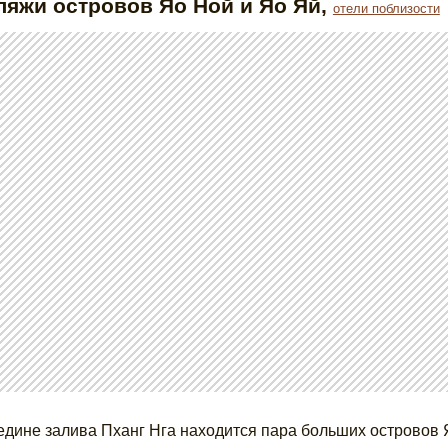
Пляжи островов Яо Ной и Яо Яй
,
отели поблизости
едине залива Пханг Нга находится пара больших островов 