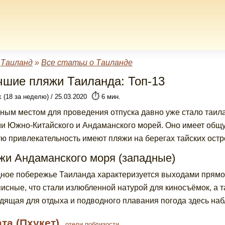
»
Таиланд
»
Все статьи о Таиланде
чшие пляжи Таиланда: Топ-13
⏱️
k (18 за неделю) / 25.03.2020
6 мин.
ным местом для проведения отпуска давно уже стало таи
и Южно-Китайского и Андаманского морей. Оно имеет общу
ю привлекательность имеют пляжи на берегах тайских остро
жи Андаманского моря (западные)
ное побережье Таиланда характеризуется выходами прямо 
исные, что стали излюбленной натурой для киносъёмок, а 
дящая для отдыха и подводного плавания погода здесь наб
ата (Пхукет)
,
отели поблизости