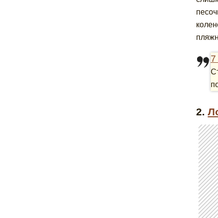
песоч
колен
пляжн
7
С
п
2.
Л