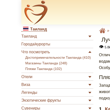
Таиланд
Таиланд
Лу
Города/курорты
👁
5.8
Что посмотреть
Отлич
Достопримечательности Таиланда (410)
водам
Магазины Таиланда (248)
Особу
Пляжи Таиланда (102)
Пля
Отели
Виза
Запад
живоп
Легенды
подхо
Экзотические фрукты
Сувениры
1.
К