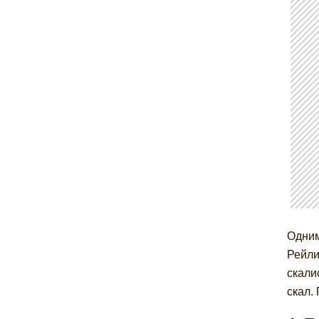
Одним
Рейли
скали
скал.