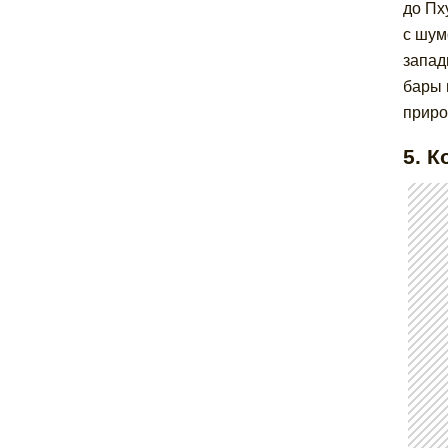
до Пх
с шум
запад
бары 
приро
5. К