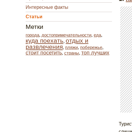
Интересные факты
Статьи
Метки
города
,
достопримечательности
,
еда
,
куда поехать
отдых и
,
развлечения
,
пляжи
,
побережье
,
стоит посетить
топ лучших
,
страны
,
Турис
слишк