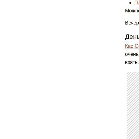
П
Можно
Вечер
День
Као С
очень
взять