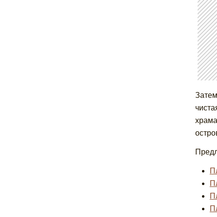
Затем
чиста
храма
остро
Предл
П
П
П
П