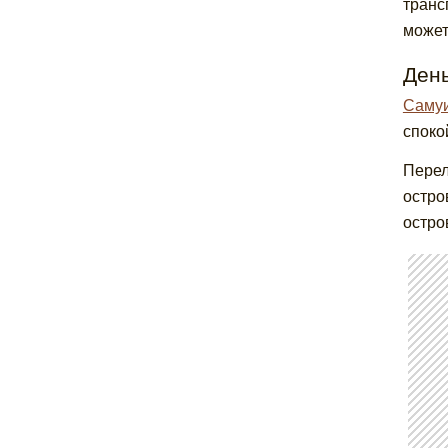
транс
может
День
Саму
споко
Перел
остро
остро