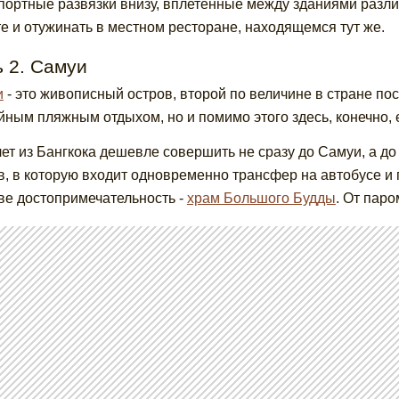
портные развязки внизу, вплетенные между зданиями различ
е и отужинать в местном ресторане, находящемся тут же.
 2. Самуи
и
- это живописный остров, второй по величине в стране по
йным пляжным отдыхом, но и помимо этого здесь, конечно, 
ет из Бангкока дешевле совершить не сразу до Самуи, а д
в, в которую входит одновременно трансфер на автобусе и
ве достопримечательность -
храм Большого Будды
. От пар