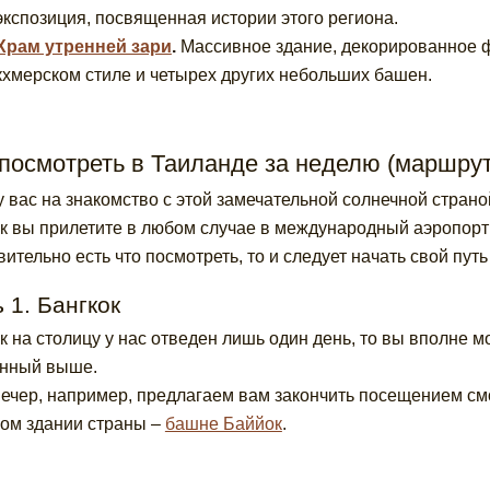
экспозиция, посвященная истории этого региона.
Храм утренней зари
.
Массивное здание, декорированное 
кхмерском стиле и четырех других небольших башен.
 посмотреть в Таиланде за неделю (маршру
у вас на знакомство с этой замечательной солнечной страно
ак вы прилетите в любом случае в международный аэропорт
вительно есть что посмотреть, то и следует начать свой путь
 1. Бангкок
ак на столицу у нас отведен лишь один день, то вы вполне 
анный выше.
вечер, например, предлагаем вам закончить посещением с
ом здании страны –
башне Баййок
.