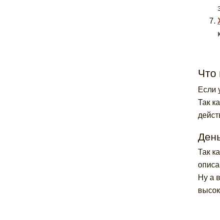
Что
Если 
Так к
дейст
День
Так к
опис
Ну а 
высок