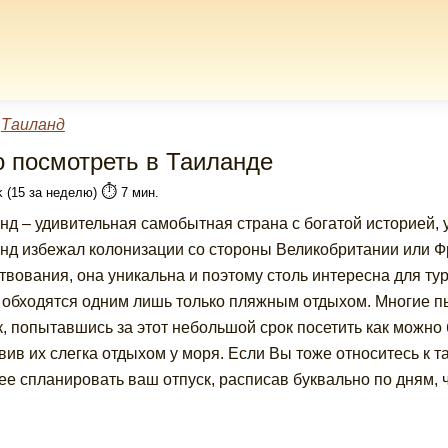
»
Таиланд
о посмотреть в Таиланде
⏱️
k (15 за неделю)
7 мин.
нд – удивительная самобытная страна с богатой историей, у
нд избежал колонизации со стороны Великобритании или Фр
твования, она уникальна и поэтому столь интересна для т
 обходятся одним лишь только пляжным отдыхом. Многие 
к, попытавшись за этот небольшой срок посетить как можн
вив их слегка отдыхом у моря. Если Вы тоже относитесь к т
ее спланировать ваш отпуск, расписав буквально по дням, ч