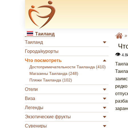
Таиланд
Таиланд
Чт
Города/курорты
👁
4.8
Что посмотреть
Таила
Достопримечательности Таиланда (410)
Таила
Магазины Таиланда (248)
заимс
Пляжи Таиланда (102)
редко
Отели
отпус
Виза
разба
Легенды
заран
Экзотические фрукты
Сувениры