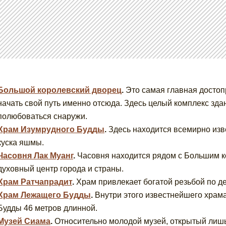
Большой королевский дворец
.
Это самая главная достоп
начать свой путь именно отсюда. Здесь целый комплекс здан
полюбоваться снаружи.
Храм Изумрудного Будды
.
Здесь находится всемирно изв
куска яшмы.
Часовня Лак Муанг
.
Часовня находится рядом с Большим к
духовный центр города и страны.
Храм Ратчапрадит
.
Храм привлекает богатой резьбой по 
Храм Лежащего Будды
.
Внутри этого известнейшего храм
Будды 46 метров длинной.
Музей Сиама
.
Относительно молодой музей, открытый лишь