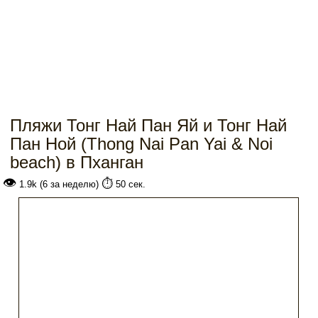
Пляжи Тонг Най Пан Яй и Тонг Най
Пан Ной (Thong Nai Pan Yai & Noi
beach) в Пханган
👁
⏱️
1.9k (6 за неделю)
50 сек.