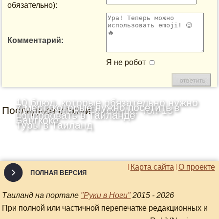
обязательно):
Комментарий:
Я не робот
10 блюд, которые обязательно нужно
7 мест, которые нужно посетить в
Последние статьи
Лучшие пляжи Таиланда: Топ-13
попробовать в Таиланде
Бангкоке
Туры в Таиланд
Карта сайта
О проекте
ПОЛНАЯ ВЕРСИЯ
Таиланд на портале
"Руки в Ноги"
2015 - 2026
При полной или частичной перепечатке редакционных и