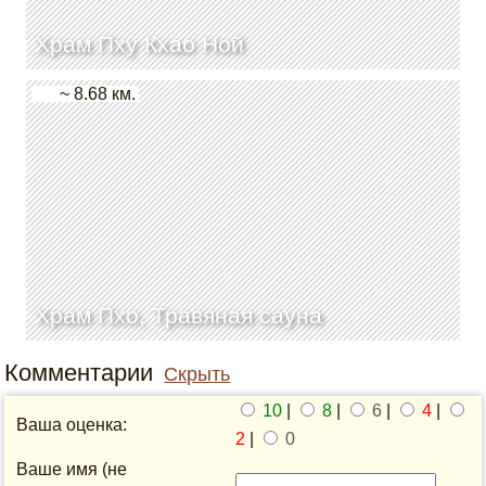
Храм Пху Кхао Ной
~ 8.68 км.
Храм Пхо, Травяная сауна
Комментарии
Скрыть
10
|
8
|
6
|
4
|
Ваша оценка:
2
|
0
Ваше имя (не