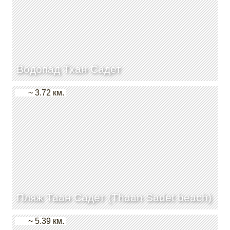
Водопад Тхан Садет
~ 3.72 км.
Пляж Таан Садет (Thaan Sadet beach)
~ 5.39 км.