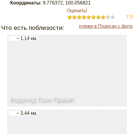
Координаты
:
9.776372
,
100.056821
Оценить!
7.5
пляжи в Пханган с фото
Что есть поблизости:
~ 1.14 км.
Водопад Тхан Правет
~ 3.44 км.