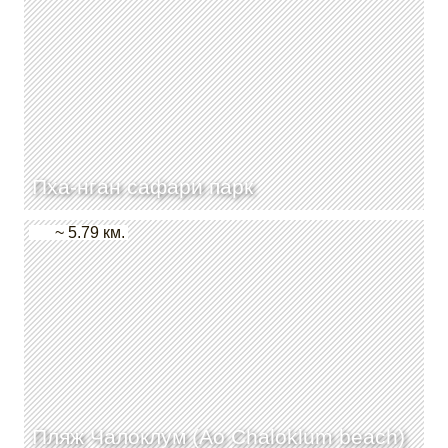
Пха-нган сафари парк
~ 5.79 км.
Пляж Чалоклум (Ao Chaloklum beach)