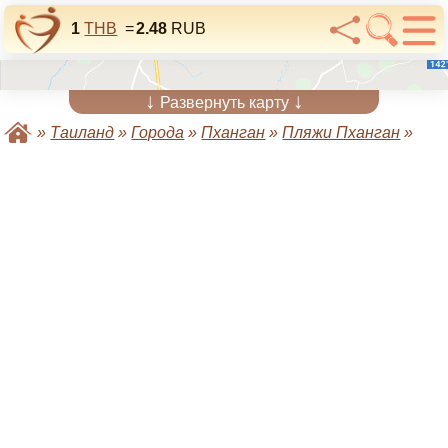
1
THB
=
2.48
RUB
↓
↓
Развернуть карту
»
Таиланд
»
Города
»
Пханган
»
Пляжи Пханган
»