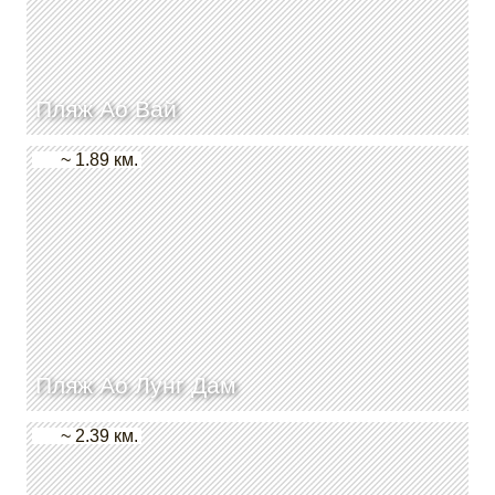
Пляж Ао Вай
~ 1.89 км.
Пляж Ао Лунг Дам
~ 2.39 км.