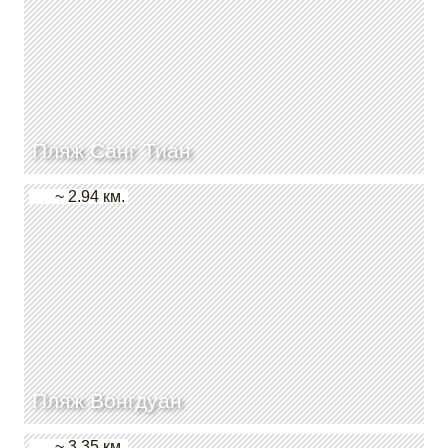
Пляж Санг Тиан
~ 2.94 км.
Пляж Вонгдуан
~ 3.35 км.