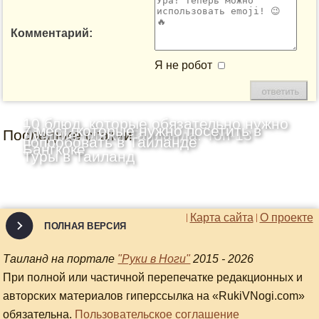
Комментарий:
Я не робот
10 блюд, которые обязательно нужно
7 мест, которые нужно посетить в
Последние статьи
Лучшие пляжи Таиланда: Топ-13
попробовать в Таиланде
Бангкоке
Туры в Таиланд
Карта сайта
О проекте
ПОЛНАЯ ВЕРСИЯ
Таиланд на портале
"Руки в Ноги"
2015 - 2026
При полной или частичной перепечатке редакционных и
авторских материалов гиперссылка на «RukiVNogi.com»
обязательна.
Пользовательское соглашение