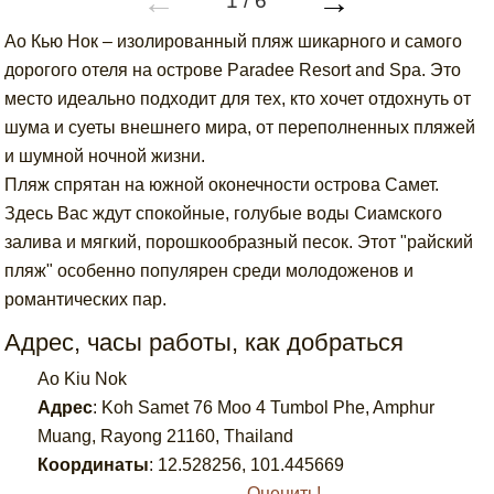
←
→
1
/
6
Ао Кью Нок – изолированный пляж шикарного и самого
дорогого отеля на острове Paradee Resort and Spa. Это
место идеально подходит для тех, кто хочет отдохнуть от
шума и суеты внешнего мира, от переполненных пляжей
и шумной ночной жизни.
Пляж спрятан на южной оконечности острова Самет.
Здесь Вас ждут спокойные, голубые воды Сиамского
залива и мягкий, порошкообразный песок. Этот "райский
пляж" особенно популярен среди молодоженов и
романтических пар.
Адрес, часы работы, как добраться
Ao Kiu Nok
Адрес
:
Koh Samet 76 Moo 4 Tumbol Phe, Amphur
Muang, Rayong 21160, Thailand
Координаты
:
12.528256
,
101.445669
Оценить!