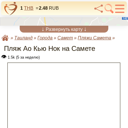
1
THB
=
2.48
RUB
↓
↓
Развернуть карту
»
Таиланд
»
Города
»
Самет
»
Пляжи Самета
»
Пляж Ао Кью Нок на Самете
👁
1.5k (5 за неделю)