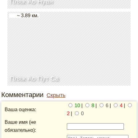
Пляж Ао Нуан
~ 3.89 км.
Пляж Ао Пут Са
Комментарии
Скрыть
10
|
8
|
6
|
4
|
Ваша оценка:
2
|
0
Ваше имя (не
обязательно):