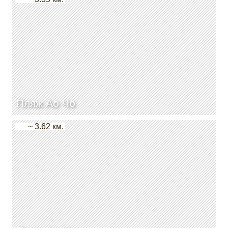
Пляж Ао Чо
~ 3.62 км.