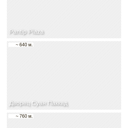
Pantip Plaza
~ 640 м.
Дворец Суан Паккад
~ 760 м.