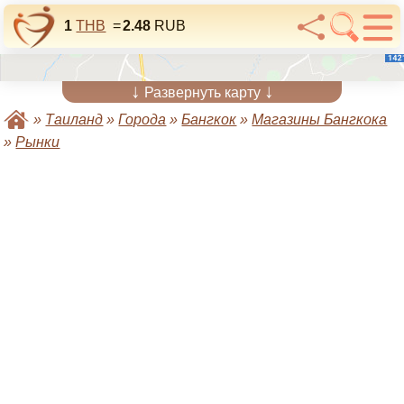
1
THB
=
2.48
RUB
↓
↓
Развернуть карту
»
Таиланд
»
Города
»
Бангкок
»
Магазины Бангкока
»
Рынки