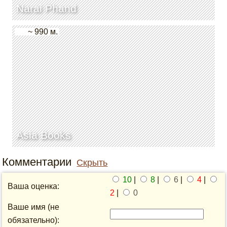
Narai Phand
~ 990 м.
Asia Books
Комментарии
Скрыть
10
|
8
|
6
|
4
|
Ваша оценка:
2
|
0
Ваше имя (не
обязательно):