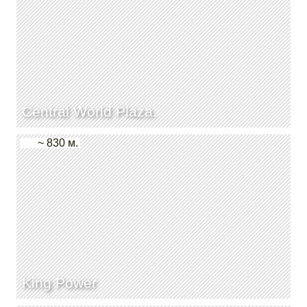
Central World Plaza.
~ 830 м.
King Power