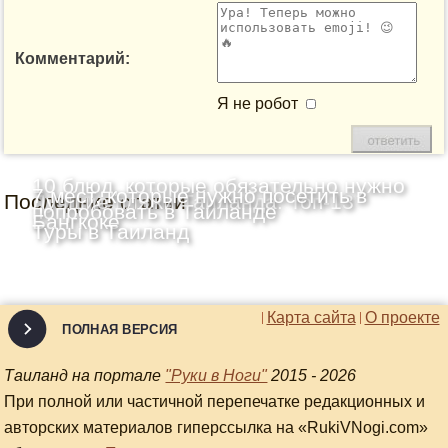
Комментарий:
Я не робот
10 блюд, которые обязательно нужно
7 мест, которые нужно посетить в
Последние статьи
Лучшие пляжи Таиланда: Топ-13
попробовать в Таиланде
Бангкоке
Туры в Таиланд
Карта сайта
О проекте
ПОЛНАЯ ВЕРСИЯ
Таиланд на портале
"Руки в Ноги"
2015 - 2026
При полной или частичной перепечатке редакционных и
авторских материалов гиперссылка на «RukiVNogi.com»