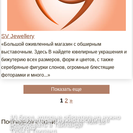
SV Jewellery
«Большой оживленный магазин с обширным
выставочным. Здесь В найдете ювелирные украшения и
бижутерию всех размеров, форм и цветов, с также
серебряные фигурки слонов, огромные блестящие
фоторамки и много...»
Показать еще
1
2
»
10 блюд, которые обязательно нужно
7 мест, которые нужно посетить в
Последние статьи
Лучшие пляжи Таиланда: Топ-13
попробовать в Таиланде
Бангкоке
Туры в Таиланд