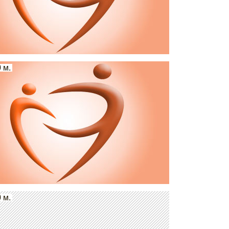
 м.
 м.