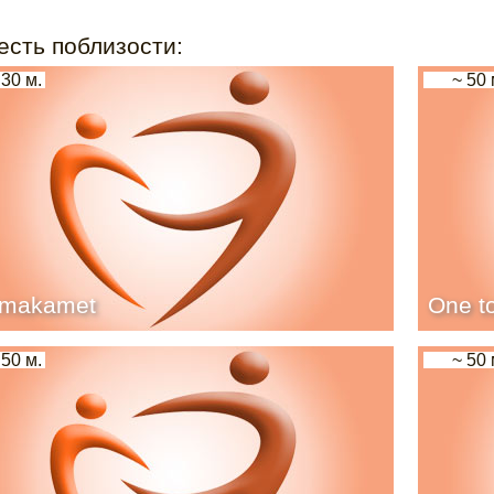
есть поблизости:
 30 м.
~ 50 
rmakamet
One t
 50 м.
~ 50 