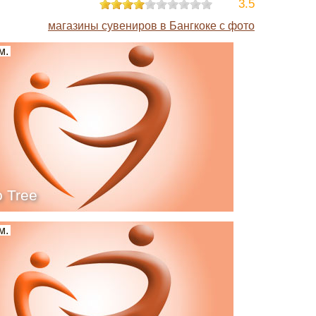
3.5
магазины сувениров в Бангкоке с фото
м.
o Tree
м.