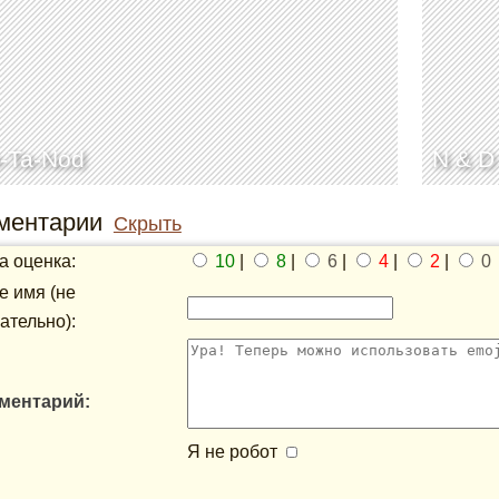
-Ta-Nod
N & D
ментарии
Скрыть
 оценка:
10
|
8
|
6
|
4
|
2
|
0
 имя (не
ательно):
ментарий:
Я не робот