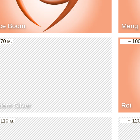
ice Boom
Meng
 70 м.
~ 100
ern Silver
Roi
 110 м.
~ 120