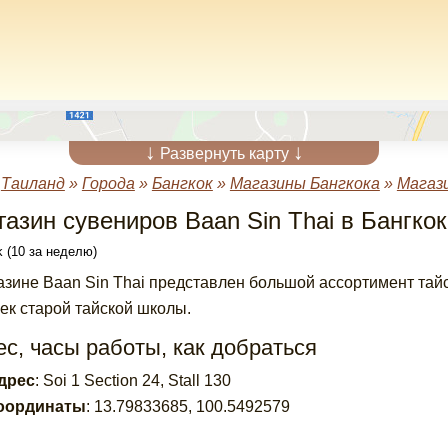
↓
↓
Развернуть карту
»
Таиланд
»
Города
»
Бангкок
»
Магазины Бангкока
»
Магаз
газин сувениров Baan Sin Thai в Бангко
 (10 за неделю)
азине Baan Sin Thai представлен большой ассортимент тайс
ек старой тайской школы.
с, часы работы, как добраться
дрес
:
Soi 1 Section 24, Stall 130
оординаты
:
13.79833685
,
100.5492579