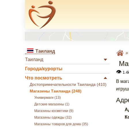
Таиланд
Таиланд
Ма
Города/курорты
👁
1.4k
Что посмотреть
В маг
Достопримечательности Таиланда (410)
игруш
Магазины Таиланда (248)
Универмаги (13)
Адре
Детские магазины (1)
А
Магазины косметики (9)
К
Магазины одежды (32)
Магазины товаров для дома (35)