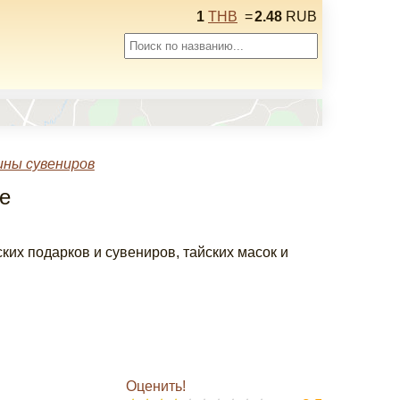
1
THB
=
2.48
RUB
ины сувениров
ке
ких подарков и сувениров, тайских масок и
Оценить!