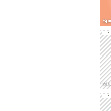
Sp
~
Mod
~