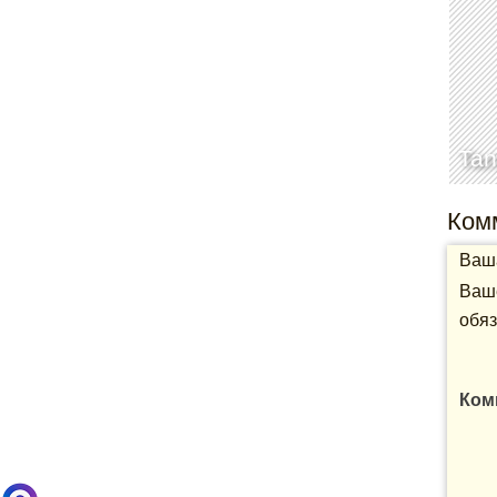
Tan
Ком
Ваша
Ваше
обяз
Ком