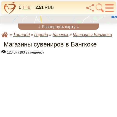
1
THB
=
2.51
RUB
↓
↓
Развернуть карту
»
Таиланд
»
Города
»
Бангкок
»
Магазины Бангкока
Магазины сувениров в Бангкоке
👁
123.8k (193 за неделю)