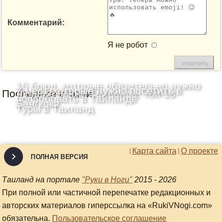
Комментарий:
Я не робот
10 блюд, которые обязательно нужно
7 мест, которые нужно посетить в
Последние статьи
Лучшие пляжи Таиланда: Топ-13
попробовать в Таиланде
Бангкоке
Туры в Таиланд
Карта сайта
О проекте
ПОЛНАЯ ВЕРСИЯ
Таиланд на портале
"Руки в Ноги"
2015 - 2026
При полной или частичной перепечатке редакционных и
авторских материалов гиперссылка на «RukiVNogi.com»
обязательна.
Пользовательское соглашение