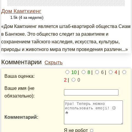
Дом Камтхиенг
1.5k (4 за неделю)
«Дом Камтхиенг является штаб-квартирой общества Сиам
в Бангкоке. Это общество следит за развитием и
сохранением тайского наследия, искусства, культуры,
природы и животного мира путем проведения различн...»
Комментарии
Скрыть
10
|
8
|
6
|
4
|
Ваша оценка:
2
|
0
Ваше имя (не
обязательно):
Комментарий:
Я не робот