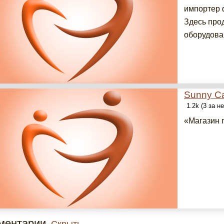
импортер ф
Здесь про
оборудован
Sunny C
1.2k (3 за н
«Магазин 
ментарии