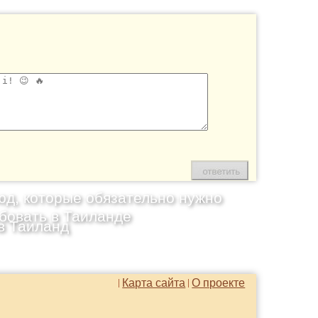
юд, которые обязательно нужно
бовать в Таиланде
в Таиланд
Карта сайта
О проекте