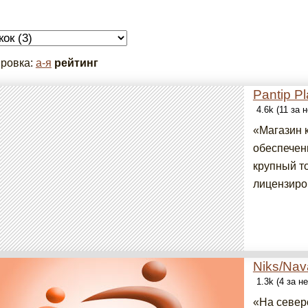
ровка:
а-я
рейтинг
Pantip P
4.6k (11 за 
«Магазин 
обеспечен
крупный то
лицензиро
Niks/Nav
1.3k (4 за н
«На север