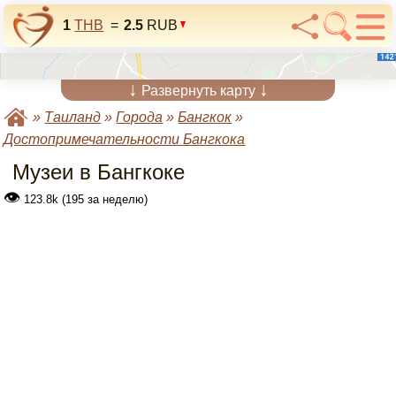
1
THB
=
2.5
RUB
↓
↓
Развернуть карту
»
Таиланд
»
Города
»
Бангкок
»
Достопримечательности Бангкока
Музеи в Бангкоке
👁
123.8k (195 за неделю)