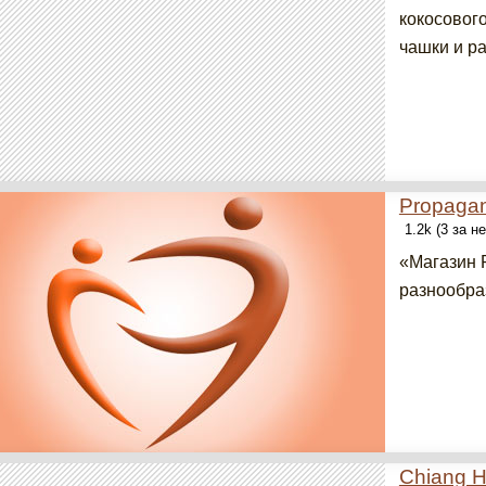
кокосового
чашки и р
Propaga
1.2k (3 за н
«Магазин 
разнообра
Chiang 