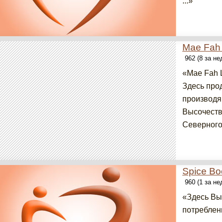
...»
Mae Fah
962 (8 за н
«Mae Fah 
Здесь про
производя
Высочеств
Северного 
Spice B
960 (1 за н
«Здесь Вы
потреблен