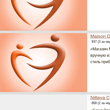
Maison D
937 (3 за н
«Магазин 
вручную и
стиль приб
Nittaya 
858 (2 за н