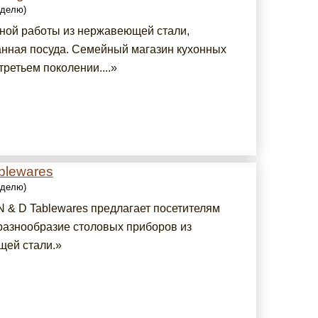
еделю)
ной работы из нержавеющей стали,
нная посуда. Семейный магазин кухонных
третьем поколении....»
blewares
еделю)
N & D Tablewares предлагает посетителям
разнообразие столовых приборов из
ей стали.»