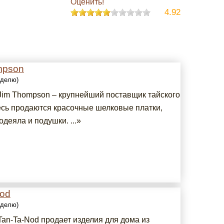
Оценить!
4.92
mpson
еделю)
Jim Thompson – крупнейший поставщик тайского
есь продаются красочные шелковые платки,
одеяла и подушки. ...»
Nod
еделю)
Tan-Ta-Nod продает изделия для дома из