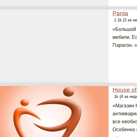
Panta
1.1k (3 за н
«Большой 
мебели. Е
Парагон. »
House of
1k (4 за не
«Магазин 
антиквари
все необх
Особенно 