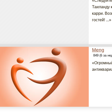
«Следуйте 
Таиланду 
карри. Воз
гостей! ...»
Meng
849 (6 за н
«Огромный
антиквари