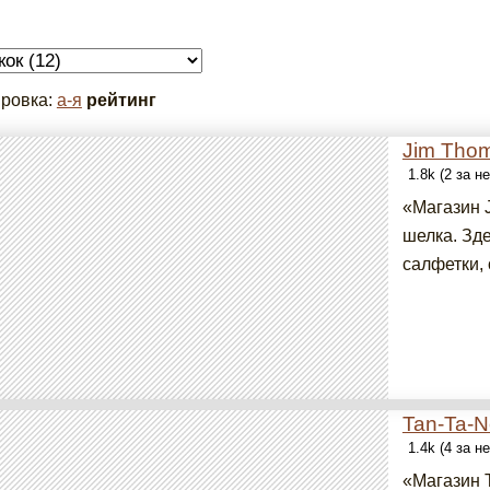
ровка:
а-я
рейтинг
Jim Tho
1.8k (2 за н
«Магазин 
шелка. Зд
салфетки, 
Tan-Ta-
1.4k (4 за н
«Магазин 