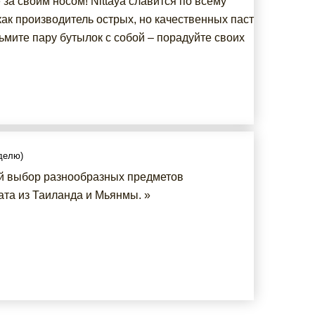
за своим носом! Nittaya славится по всему
как производитель острых, но качественных паст
ьмите пару бутылок с собой – порадуйте своих
еделю)
 выбор разнообразных предметов
ата из Таиланда и Мьянмы. »