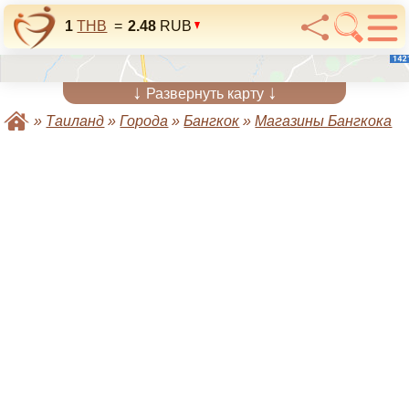
1
THB
=
2.48
RUB
↓
↓
Развернуть карту
»
Таиланд
»
Города
»
Бангкок
»
Магазины Бангкока