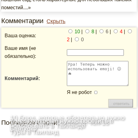
поместий....»
Комментарии
Скрыть
10
|
8
|
6
|
4
|
Ваша оценка:
2
|
0
Ваше имя (не
обязательно):
Комментарий:
Я не робот
10 блюд, которые обязательно нужно
7 мест, которые нужно посетить в
Последние статьи
Лучшие пляжи Таиланда: Топ-13
попробовать в Таиланде
Бангкоке
Туры в Таиланд