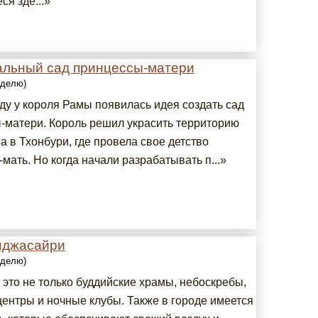
я зде...»
льный сад принцессы-матери
еделю)
ду у короля Рамы появилась идея создать сад
-матери. Король решил украсить территорию
а в Тхонбури, где провела свое детство
мать. Но когда начали разрабатывать п...»
нджасайри
еделю)
 это не только буддийские храмы, небоскребы,
центры и ночные клубы. Также в городе имеется