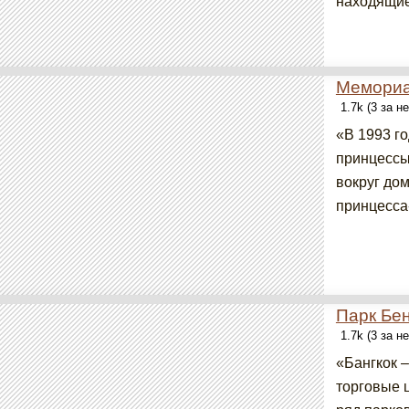
находящиес
Мемориа
1.7k (3 за н
«В 1993 го
принцессы
вокруг дом
принцесса-
Парк Бе
1.7k (3 за н
«Бангкок –
торговые 