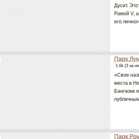
Дусит. Это
Рамой V, а
его личног
Парк Лу
1.6k (3 за н
«Свое наз
места в Не
Бангкоке 
публичным 
Парк Ро