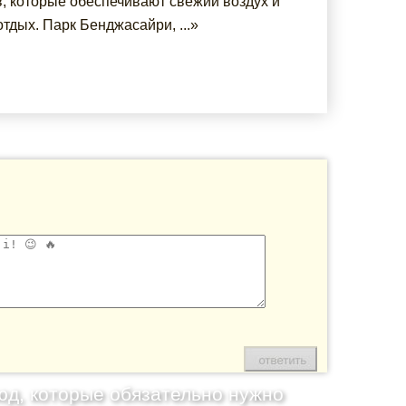
в, которые обеспечивают свежий воздух и
тдых. Парк Бенджасайри, ...»
юд, которые обязательно нужно