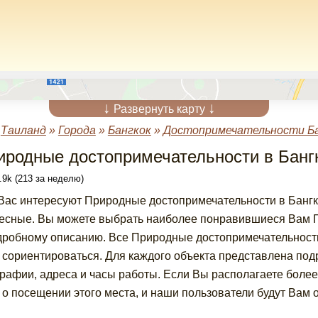
↓
↓
Развернуть карту
»
Таиланд
»
Города
»
Бангкок
»
Достопримечательности Б
иродные достопримечательности в Банг
.9k (213 за неделю)
Вас интересуют Природные достопримечательности в Бангк
есные. Вы можете выбрать наиболее понравившиеся Вам П
дробному описанию. Все Природные достопримечательности
 сориентироваться. Для каждого объекта представлена по
рафии, адреса и часы работы. Если Вы располагаете боле
 о посещении этого места, и наши пользователи будут Вам 