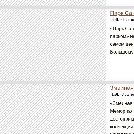
Парк Са
3.4k (6 за н
«Парк Сан
парком» и
самом цен
Большому 
Змеиная
1.9k (3 за н
«Змеиная 
Мемориаль
достоприм
коллекции