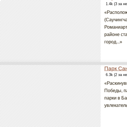
1.4k (3 за н
«Располож
(Саучингча
Романиарт
районе ст
город...»
Парк Са
6.3k (2 за н
«Раскинув
Победы, па
парки в Б
увлекатель