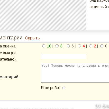
ряд парко
активный о
ментарии
Скрыть
 оценка:
10
|
8
|
6
|
4
|
2
|
0
 имя (не
ательно):
ментарий:
Я не робот
10 бл