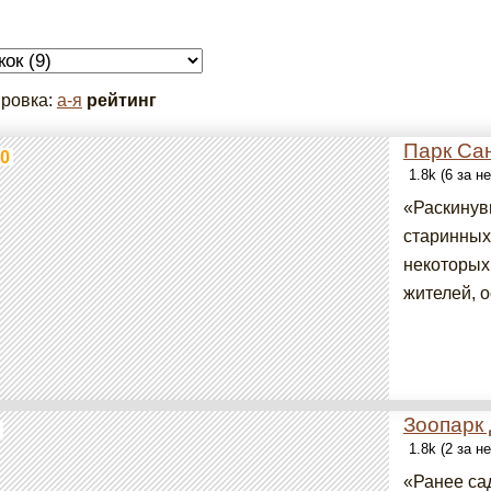
ровка:
а-я
рейтинг
Парк Са
0
1.8k (6 за н
«Раскинув
старинных
некоторых
жителей, о
Зоопарк
1.8k (2 за н
«Ранее са