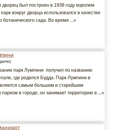
т дворец был построен в 1938 году королем
 парк вокруг дворца использовался в качестве
о ботанического сада. Во время ...»
мпини
еделю)
вание парк Лумпини получил по названию
пале, где родился Будда. Парк Лумпини в
является самым большим и старейшим
парком в городе, он занимает территорию в ...»
маниарт