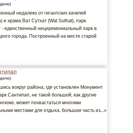
еделю)
енный недалеко от гигантских качелей
) и храма Ват Сутхат (Wat Suthat), парк
 - единственный нецеремониальный парк в
арого города. Построенный на месте старой
нтипап
еделю)
шись вокруг района, где установлен Монумент
рк Сантипап, не такой большой, как другие
ангкоке, может похвастаться многими
ными местами для отдыха, большая часть из...»