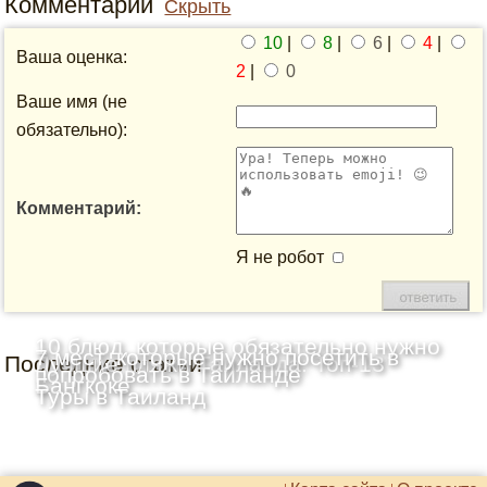
Комментарии
Скрыть
10
|
8
|
6
|
4
|
Ваша оценка:
2
|
0
Ваше имя (не
обязательно):
Комментарий:
Я не робот
10 блюд, которые обязательно нужно
7 мест, которые нужно посетить в
Последние статьи
Лучшие пляжи Таиланда: Топ-13
попробовать в Таиланде
Бангкоке
Туры в Таиланд