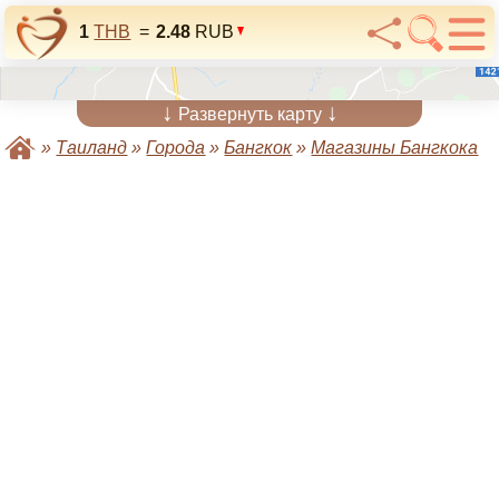
1
THB
=
2.48
RUB
↓
↓
Развернуть карту
»
Таиланд
»
Города
»
Бангкок
»
Магазины Бангкока