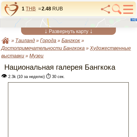
1
THB
=
2.48
RUB
↓
↓
Развернуть карту
»
Таиланд
»
Города
»
Бангкок
»
Достопримечательности Бангкока
»
Художественные
выставки
»
Музеи
Национальная галерея Бангкока
👁
⏱️
2.3k (10 за неделю)
30 сек.