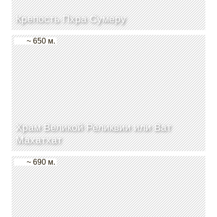
Крепость Пхра Сумеру
~ 650 м.
Храм Великой Реликвии или Ват
Махатхат
~ 690 м.