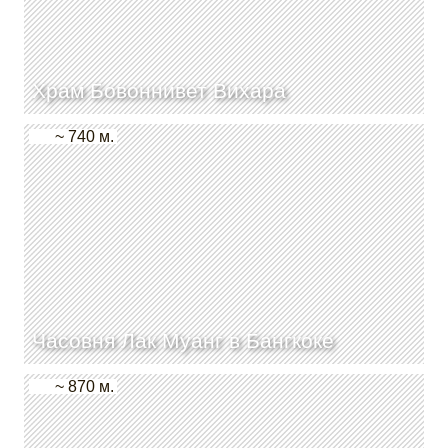
Храм Бовоннивет Вихара
~ 740 м.
Часовня Лак Муанг в Бангкоке
~ 870 м.