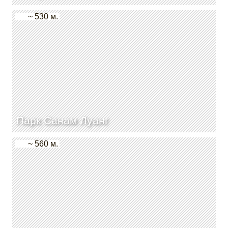
~ 530 м.
Парк Санам Луанг
~ 560 м.