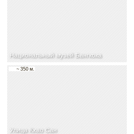
Национальный музей Бангкока
~ 350 м.
Улица Кхао Сан