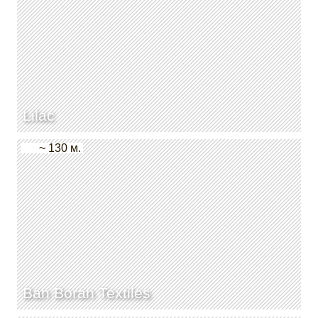
Lilac
~ 130 м.
Ban Boran Textiles