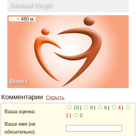
Oriental Origin
~ 480 м.
Books
Комментарии
Скрыть
10
|
8
|
6
|
4
|
Ваша оценка:
2
|
0
Ваше имя (не
обязательно):