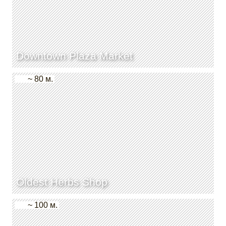
Downtown Plaza Market
~ 80 м.
Oldest Herbs Shop
~ 100 м.