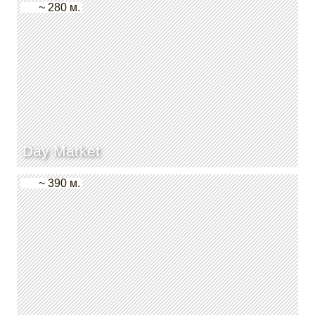
~ 280 м.
Day Market
~ 390 м.