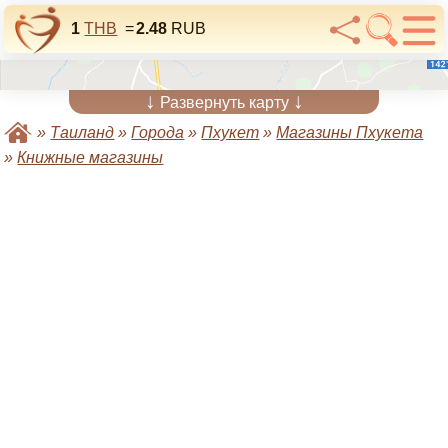
1
THB
=
2.48
RUB
↓
↓
Развернуть карту
»
Таиланд
»
Города
»
Пхукет
»
Магазины Пхукета
»
Книжные магазины