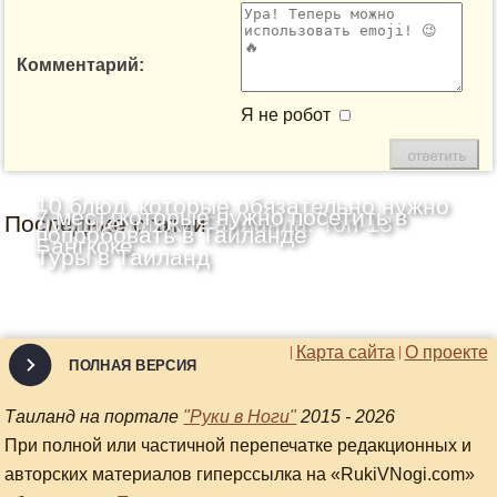
Комментарий:
Я не робот
10 блюд, которые обязательно нужно
7 мест, которые нужно посетить в
Последние статьи
Лучшие пляжи Таиланда: Топ-13
попробовать в Таиланде
Бангкоке
Туры в Таиланд
Карта сайта
О проекте
ПОЛНАЯ ВЕРСИЯ
Таиланд на портале
"Руки в Ноги"
2015 - 2026
При полной или частичной перепечатке редакционных и
авторских материалов гиперссылка на «RukiVNogi.com»