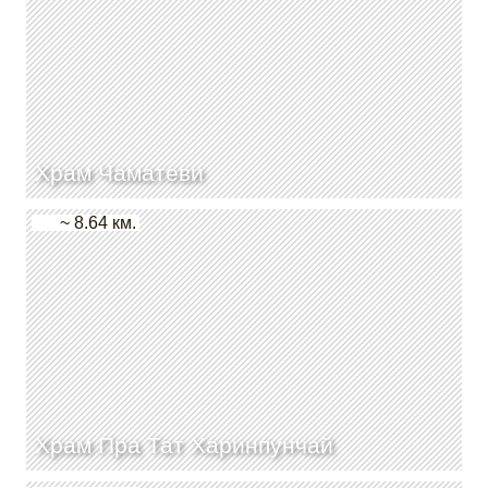
Храм Чаматеви
~ 8.64 км.
Храм Пра Тат Харинпунчай