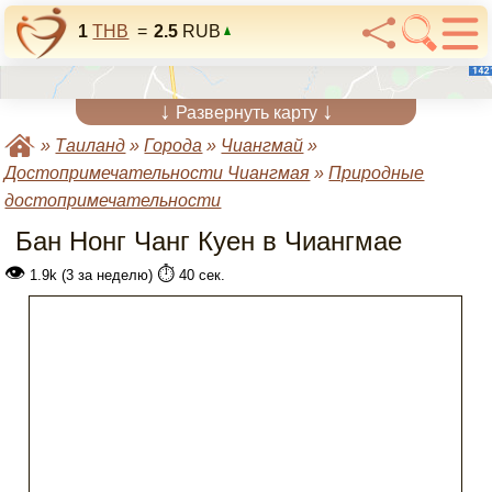
1
THB
=
2.5
RUB
↓
↓
Развернуть карту
»
Таиланд
»
Города
»
Чиангмай
»
Достопримечательности Чиангмая
»
Природные
достопримечательности
Бан Нонг Чанг Куен в Чиангмае
👁
⏱️
1.9k (3 за неделю)
40 сек.