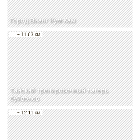
Город Вианг Кум Кам
~ 11.63 км.
Тайский тренировочный лагерь
буйволов
~ 12.11 км.