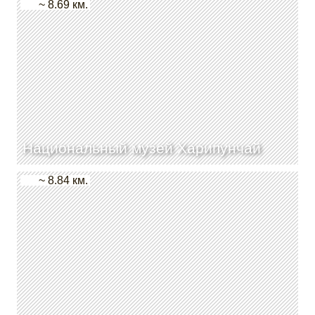
~ 8.69 км.
Национальный музей Харипунчай
~ 8.84 км.