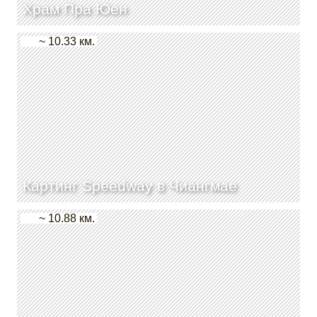
Храм Пра Юен
~ 10.33 км.
Картинг Speedway в Чиангмае
~ 10.88 км.