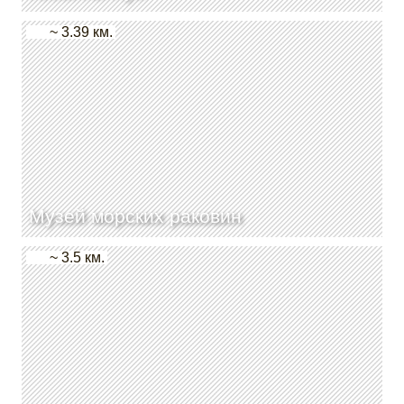
~ 3.39 км.
Музей морских раковин
~ 3.5 км.