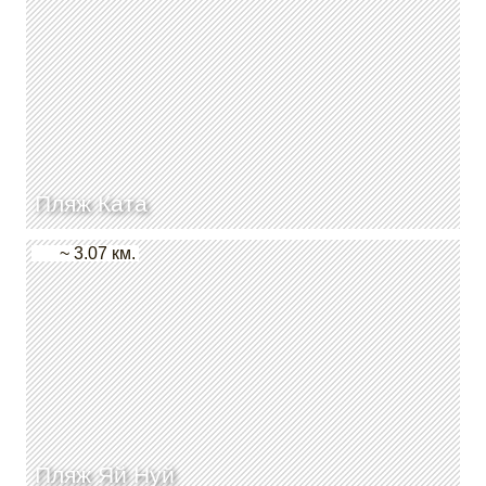
Пляж Ката
~ 3.07 км.
Пляж Яй Нуй