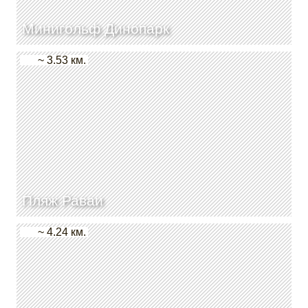
Минигольф Динопарк
~ 3.53 км.
Пляж Раваи
~ 4.24 км.