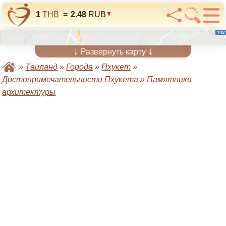
1
THB
=
2.48
RUB
↓
↓
Развернуть карту
»
Таиланд
»
Города
»
Пхукет
»
Достопримечательности Пхукета
»
Памятники
архитектуры