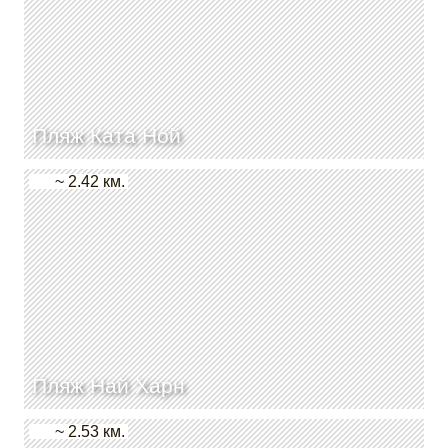
Пляж Ката Ной
~ 2.42 км.
Пляж Най Харн
~ 2.53 км.