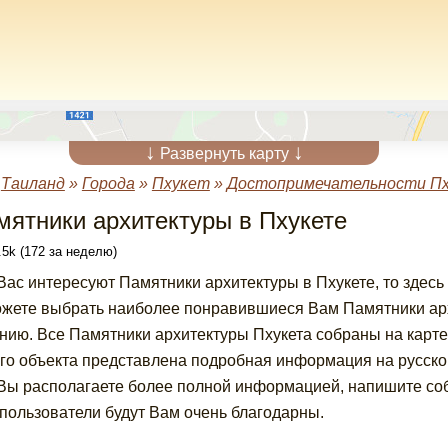
↓
↓
Развернуть карту
»
Таиланд
»
Города
»
Пхукет
»
Достопримечательности П
мятники архитектуры в Пхукете
5k (172 за неделю)
Вас интересуют Памятники архитектуры в Пхукете, то здес
жете выбрать наиболее понравившиеся Вам Памятники арх
нию. Все Памятники архитектуры Пхукета собраны на карте
го объекта представлена подробная информация на русском
Вы располагаете более полной информацией, напишите соб
пользователи будут Вам очень благодарны.