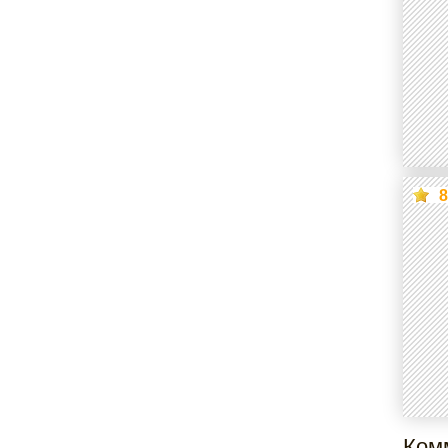
8
Ком