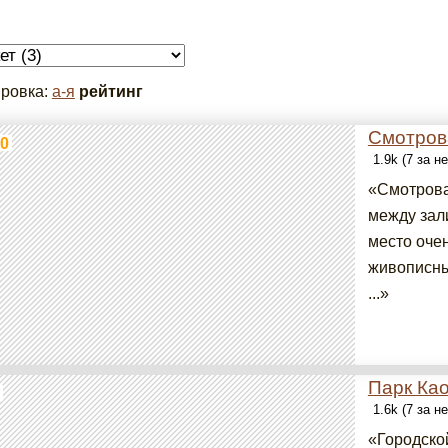
ровка:
а-я
рейтинг
Смотров
0
1.9k (7 за н
«Смотрова
между зали
место очен
живописны
...»
Парк Као
1.6k (7 за н
«Городско