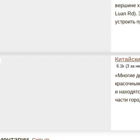
вершине х
Luan Rd).
устроить п
Китайски
6.1k (3 за н
«Многие д
красочным
и находятс
части горо
ментарии