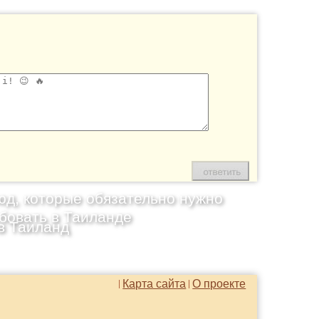
юд, которые обязательно нужно
бовать в Таиланде
в Таиланд
Карта сайта
О проекте