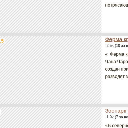
потрясающ
Ферма к
.5
2.5k (10 за
« Ферма к
Чана Чаро
создан пр
разводят з
Зоопарк 
1.9k (7 за н
«В северно