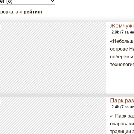
ровка:
а-я
рейтинг
Жемчужн
2.9k (7 за н
«Небольша
острове Н
побережья
технологи
Парк ра
2.4k (7 за н
« Парк ра
очаровани
традиции 