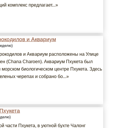
ий комплекс предлагает...»
рокодилов и Аквариум
 неделю)
рокодилов и Аквариум расположены на Улице
ен (Chana Charoen). Аквариум Пхукета был
и морском биологическом центре Пхукета. Здесь
еленых черепах и собрано бо...»
Пхукета
еделю)
й части Пхукета, в уютной бухте Чалонг