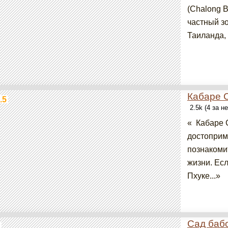
(Chalong B
частный з
Таиланда, 
Кабаре 
.5
2.5k (4 за н
« Кабаре 
достоприм
познакоми
жизни. Есл
Пхуке...»
Сад баб