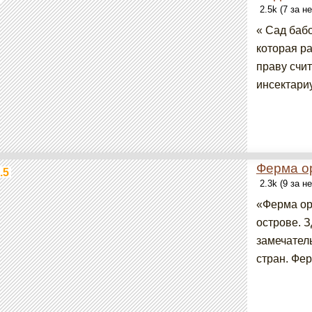
2.5k (7 за н
« Сад баб
которая р
праву счит
инсектари
Ферма о
.5
2.3k (9 за н
«Ферма ор
острове. 
замечатель
стран. Фер