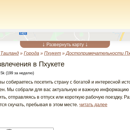
↓
↓
Развернуть карту
»
Таиланд
»
Города
»
Пхукет
»
Достопримечательности П
звлечения в Пхукете
5k (199 за неделю)
вы собираетесь посетить страну с богатой и интересной ист
ен. Мы собрали для вас актуальную и важную информацию 
ить, отправляясь в отпуск или короткую рабочую поездку. Р
тся скучать, пребывая в этом месте.
читать далее