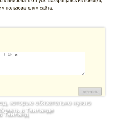
спланировать отпуск. Возвращаясь из поездки,
им пользователям сайта.
юд, которые обязательно нужно
бовать в Таиланде
в Таиланд