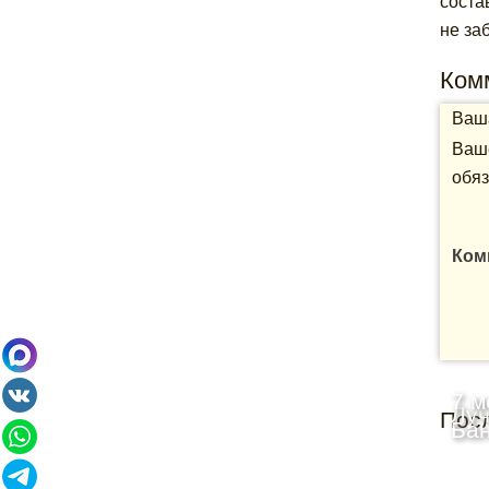
соста
не за
Ком
Ваша
Ваше
обяз
Ком
7 м
Луч
Пос
Бан