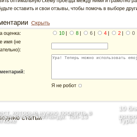
вить оптимальную схему проезда между ними и грамотно ра
будьте оставить и свои отзывы, чтобы помочь в выборе друг
ментарии
Скрыть
 оценка:
10
|
8
|
6
|
4
|
2
|
0
 имя (не
ательно):
ментарий:
Я не робот
10 бл
ест, которые нужно посетить в
шие пляжи Таиланда: Топ-13
попро
ледние статьи
гкоке
Туры 