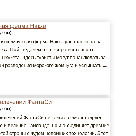
ая ферма Накха
еделю)
я жемчужная ферма Накха расположена на
акха Ной, недалеко от северо-восточного
 Пхукета. Здесь туристы могут понаблюдать за
ей разведения морского жемчуга и услышать...»
звлечений ФантаСи
еделю)
звлечений ФантаСи не только демонстрирует
е и величие Таиланда, но и объединяет древние
этой страны с чудом новейших технологий. Этот