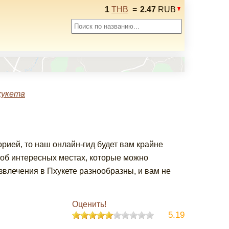
1
THB
=
2.47
RUB
хукета
орией, то наш онлайн-гид будет вам крайне
об интересных местах, которые можно
азвлечения в Пхукете разнообразны, и вам не
Оценить!
5.19