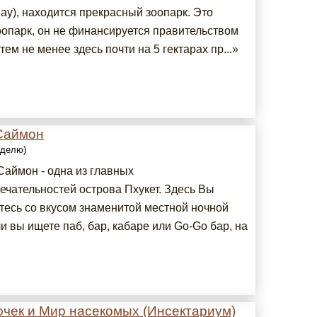
ay), находится прекрасный зоопарк. Это
оопарк, он не финансируется правительством
тем не менее здесь почти на 5 гектарах пр...»
Саймон
еделю)
Саймон - одна из главных
ечательностей острова Пхукет. Здесь Вы
тесь со вкусом знаменитой местной ночной
и вы ищете паб, бар, кабаре или Go-Go бар, на
очек и Мир насекомых (Инсектариум)