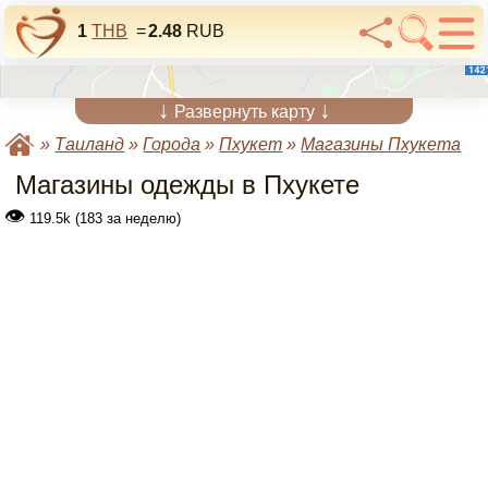
1
THB
=
2.48
RUB
↓
↓
Развернуть карту
»
Таиланд
»
Города
»
Пхукет
»
Магазины Пхукета
Магазины одежды в Пхукете
👁
119.5k (183 за неделю)