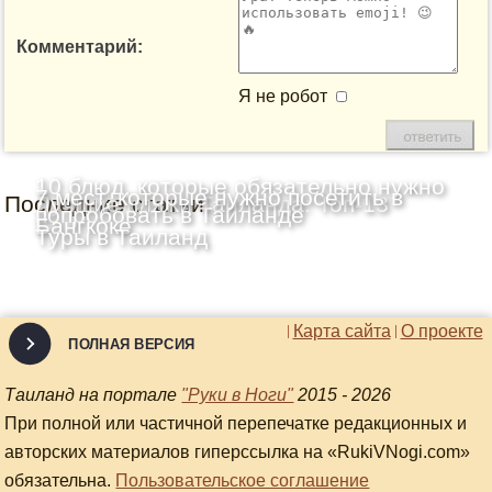
Комментарий:
Я не робот
10 блюд, которые обязательно нужно
7 мест, которые нужно посетить в
Последние статьи
Лучшие пляжи Таиланда: Топ-13
попробовать в Таиланде
Бангкоке
Туры в Таиланд
Карта сайта
О проекте
ПОЛНАЯ ВЕРСИЯ
Таиланд на портале
"Руки в Ноги"
2015 - 2026
При полной или частичной перепечатке редакционных и
авторских материалов гиперссылка на «RukiVNogi.com»
обязательна.
Пользовательское соглашение