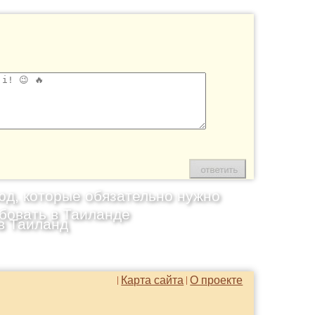
юд, которые обязательно нужно
бовать в Таиланде
в Таиланд
Карта сайта
О проекте