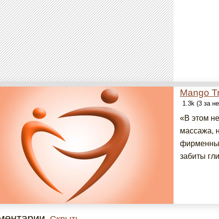
Mango T
1.3k (3 за н
«В этом н
массажа, 
фирменные
забиты гл
ментарии