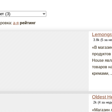
ровка:
а-я
рейтинг
Lemongr
3.8k (5 за н
«В магази
продуктов
House явл
товаров на
кремами, ..
Oldest H
2k (4 за не
«Магазин 