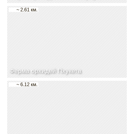
~ 2.61 км.
Ферма орхидей Пхукета
~ 6.12 км.