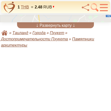
1
THB
=
2.48
RUB
↓
↓
Развернуть карту
»
Таиланд
»
Города
»
Пхукет
»
Достопримечательности Пхукета
»
Памятники
архитектуры