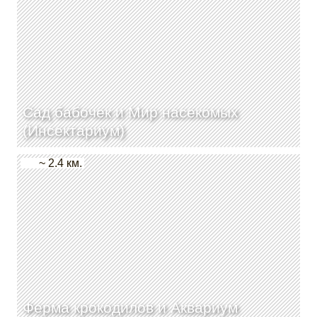
Сад бабочек и Мир насекомых
(Инсектариум)
~ 2.4 км.
Ферма крокодилов и Аквариум