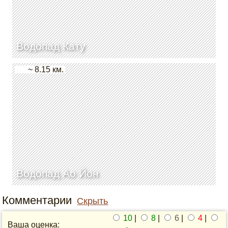
Водопад Кату
~ 8.15 км.
Водопад Ао Йон
Комментарии
Скрыть
10
|
8
|
6
|
4
|
Ваша оценка: