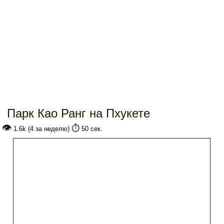
Парк Као Ранг на Пхукете
👁
⏱️
1.6k (4 за неделю)
50 сек.