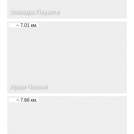
Зоопарк Пхукета
~ 7.01 км.
Храм Чалонг
~ 7.66 км.