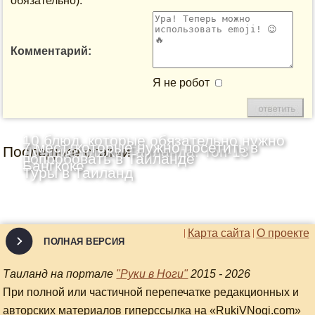
обязательно):
Комментарий:
Я не робот
10 блюд, которые обязательно нужно
7 мест, которые нужно посетить в
Последние статьи
Лучшие пляжи Таиланда: Топ-13
попробовать в Таиланде
Бангкоке
Туры в Таиланд
Карта сайта
О проекте
ПОЛНАЯ ВЕРСИЯ
Таиланд на портале
"Руки в Ноги"
2015 - 2026
При полной или частичной перепечатке редакционных и
авторских материалов гиперссылка на «RukiVNogi.com»