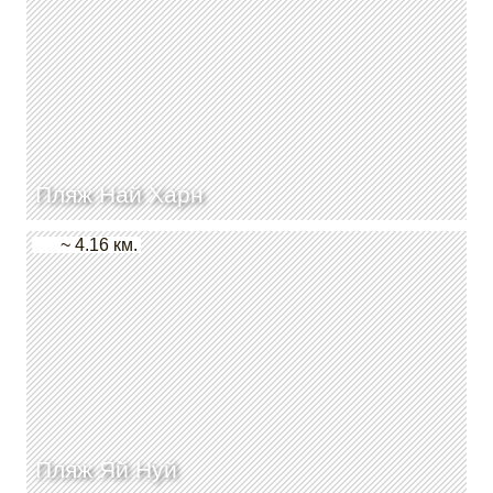
Пляж Най Харн
~ 4.16 км.
Пляж Яй Нуй