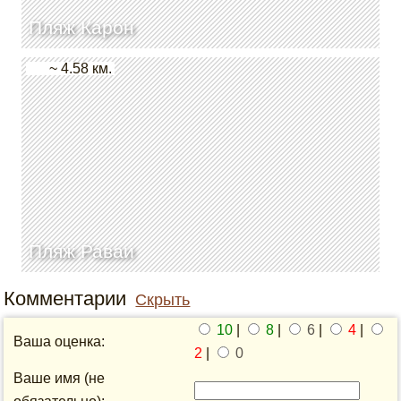
Пляж Карон
~ 4.58 км.
Пляж Раваи
Комментарии
Скрыть
10
|
8
|
6
|
4
|
Ваша оценка:
2
|
0
Ваше имя (не