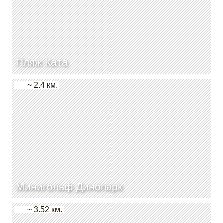
Пляж Ката
~ 2.4 км.
Минигольф Динопарк
~ 3.52 км.