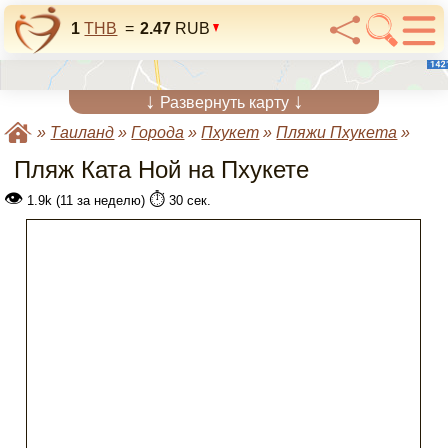
1
THB
=
2.47
RUB
↓
↓
Развернуть карту
»
Таиланд
»
Города
»
Пхукет
»
Пляжи Пхукета
»
Пляж Ката Ной на Пхукете
👁
⏱️
1.9k (11 за неделю)
30 сек.