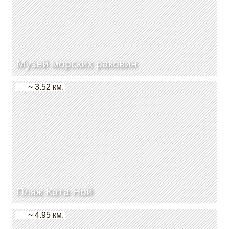
Музей морских раковин
~ 3.52 км.
Пляж Ката Ной
~ 4.95 км.