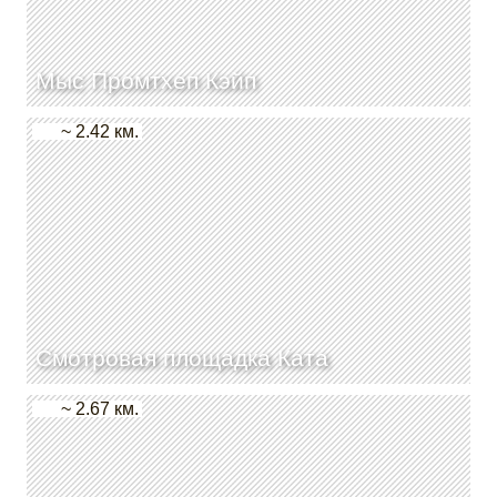
Мыс Промтхеп Кэйп
~ 2.42 км.
Смотровая площадка Ката
~ 2.67 км.