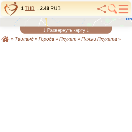
1
THB
=
2.48
RUB
↓
↓
Развернуть карту
»
Таиланд
»
Города
»
Пхукет
»
Пляжи Пхукета
»