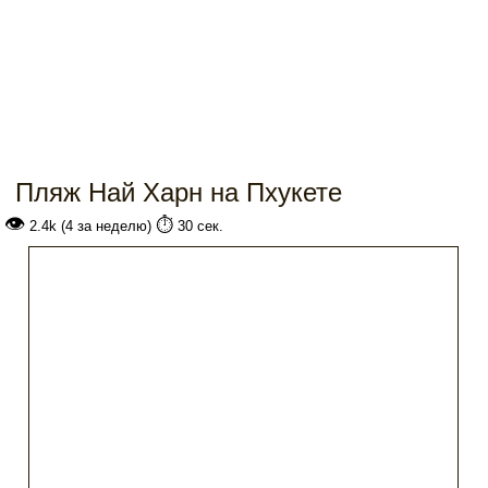
Пляж Най Харн на Пхукете
👁
⏱️
2.4k (4 за неделю)
30 сек.