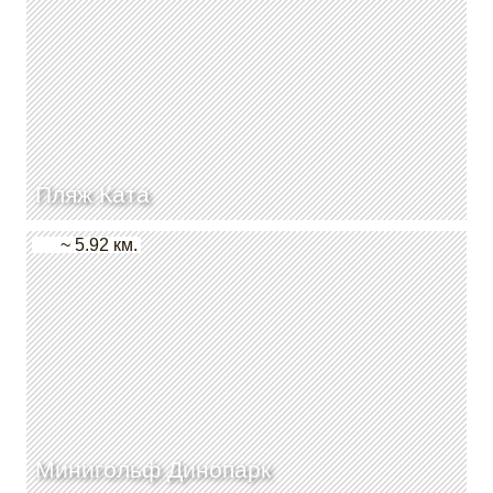
Пляж Ката
~ 5.92 км.
Минигольф Динопарк