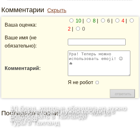
Комментарии
Скрыть
10
|
8
|
6
|
4
|
Ваша оценка:
2
|
0
Ваше имя (не
обязательно):
Комментарий:
Я не робот
10 блюд, которые обязательно нужно
7 мест, которые нужно посетить в
Последние статьи
Лучшие пляжи Таиланда: Топ-13
попробовать в Таиланде
Бангкоке
Туры в Таиланд