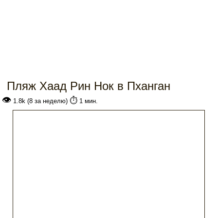
Пляж Хаад Рин Нок в Пханган
👁
⏱️
1.8k (8 за неделю)
1 мин.