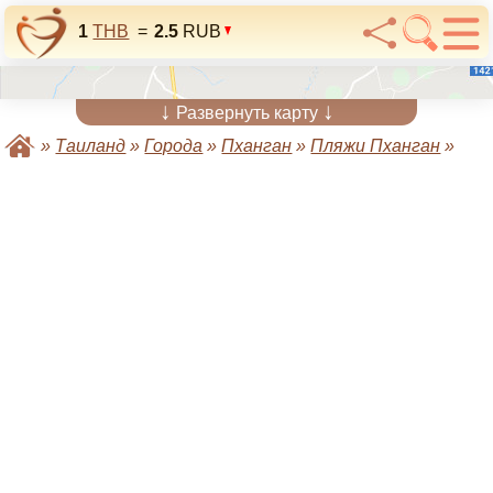
1
THB
=
2.5
RUB
↓
↓
Развернуть карту
»
Таиланд
»
Города
»
Пханган
»
Пляжи Пханган
»