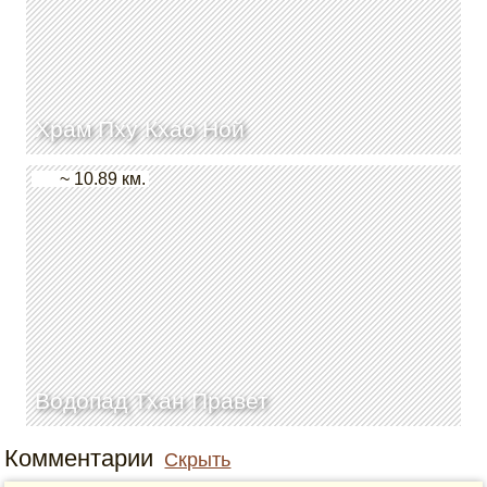
Храм Пху Кхао Ной
~ 10.89 км.
Водопад Тхан Правет
Комментарии
Скрыть