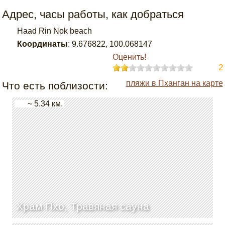
Адрес, часы работы, как добраться
Haad Rin Nok beach
Координаты
:
9.676822
,
100.068147
Оценить!
2
пляжи в Пханган на карте
Что есть поблизости:
~ 5.34 км.
Храм Пхо, Травяная сауна