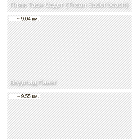
Пляж Таан Садет (Thaan Sadet beach)
~ 9.04 км.
Водопад Паенг
~ 9.55 км.