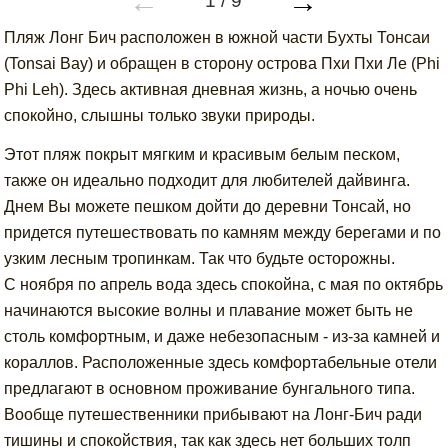
←
→
1
/
9
Пляж Лонг Бич расположен в южной части Бухты Тонсаи
(Tonsai Bay) и обращен в сторону острова Пхи Пхи Ле (Phi
Phi Leh). Здесь активная дневная жизнь, а ночью очень
спокойно, слышны только звуки природы.
Этот пляж покрыт мягким и красивым белым песком,
также он идеально подходит для любителей дайвинга.
Днем Вы можете пешком дойти до деревни Тонсай, но
придется путешествовать по камням между берегами и по
узким лесным тропинкам. Так что будьте осторожны.
С ноября по апрель вода здесь спокойна, с мая по октябрь
начинаются высокие волны и плавание может быть не
столь комфортным, и даже небезопасным - из-за камней и
кораллов. Расположенные здесь комфортабельные отели
предлагают в основном проживание бунгального типа.
Вообще путешественники прибывают на Лонг-Бич ради
тишины и спокойствия, так как здесь нет больших толп