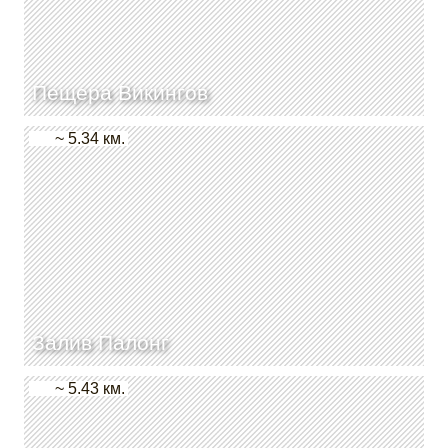
Пещера Викингов
~ 5.34 км.
Залив Палонг
~ 5.43 км.