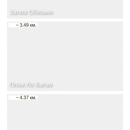
Залив Обезьян
~ 3.49 км.
Пляж Ло Багао
~ 4.37 км.