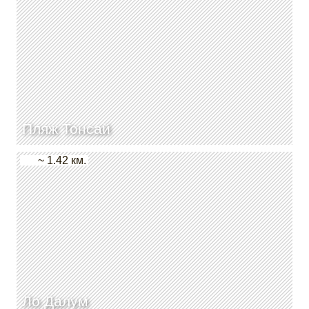
Пляж Тонсай
~ 1.42 км.
Ло Далум