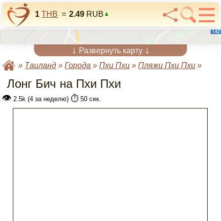
1
THB
=
2.49
RUB
↓
↓
Развернуть карту
»
Таиланд
»
Города
»
Пхи Пхи
»
Пляжи Пхи Пхи
»
Лонг Бич на Пхи Пхи
👁
⏱️
2.5k (4 за неделю)
50 сек.