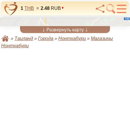
1
THB
=
2.48
RUB
↓
↓
Развернуть карту
»
Таиланд
»
Города
»
Нонтхабури
»
Магазины
Нонтхабури