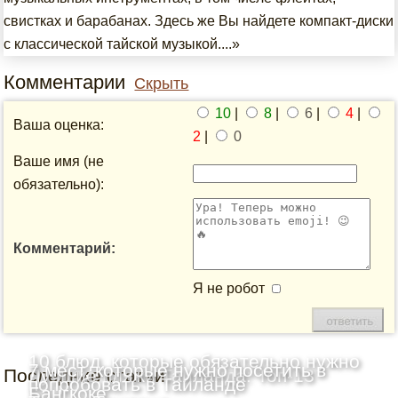
свистках и барабанах. Здесь же Вы найдете компакт-диски
с классической тайской музыкой....»
Комментарии
Скрыть
10
|
8
|
6
|
4
|
Ваша оценка:
2
|
0
Ваше имя (не
обязательно):
Комментарий:
Я не робот
10 блюд, которые обязательно нужно
7 мест, которые нужно посетить в
Последние статьи
Лучшие пляжи Таиланда: Топ-13
попробовать в Таиланде
Бангкоке