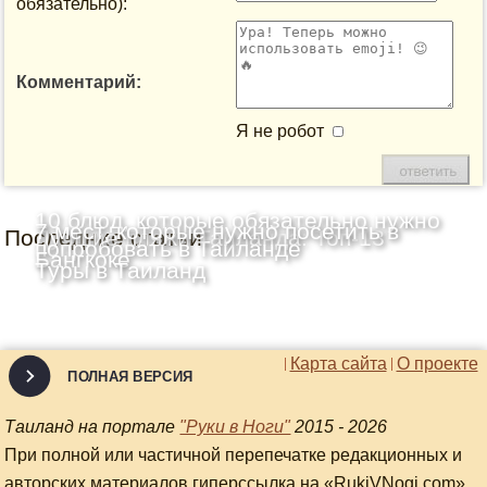
обязательно):
Комментарий:
Я не робот
10 блюд, которые обязательно нужно
7 мест, которые нужно посетить в
Последние статьи
Лучшие пляжи Таиланда: Топ-13
попробовать в Таиланде
Бангкоке
Туры в Таиланд
Карта сайта
О проекте
ПОЛНАЯ ВЕРСИЯ
Таиланд на портале
"Руки в Ноги"
2015 - 2026
При полной или частичной перепечатке редакционных и
авторских материалов гиперссылка на «RukiVNogi.com»