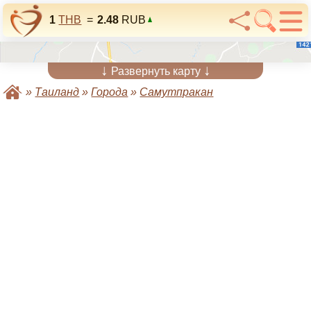
1
THB
=
2.48
RUB
↓
↓
Развернуть карту
»
Таиланд
»
Города
»
Самутпракан