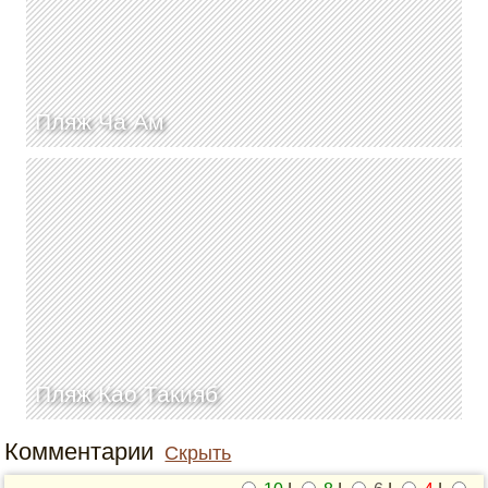
Пляж Ча Ам
Пляж Као Такияб
Комментарии
Скрыть