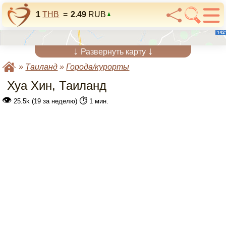
1
THB
=
2.49
RUB
↓
↓
Развернуть карту
»
Таиланд
»
Города/курорты
Хуа Хин, Таиланд
👁
⏱️
25.5k (19 за неделю)
1 мин.