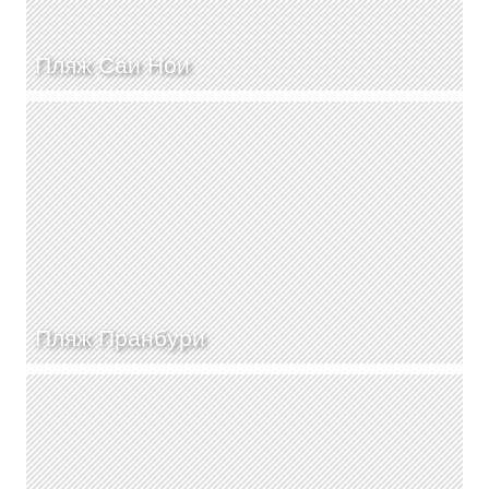
Пляж Саи Нои
Пляж Пранбури