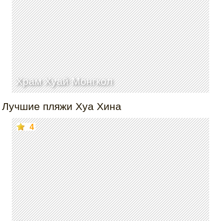
Храм Хуай Монгкол
Лучшие пляжи Хуа Хина
4