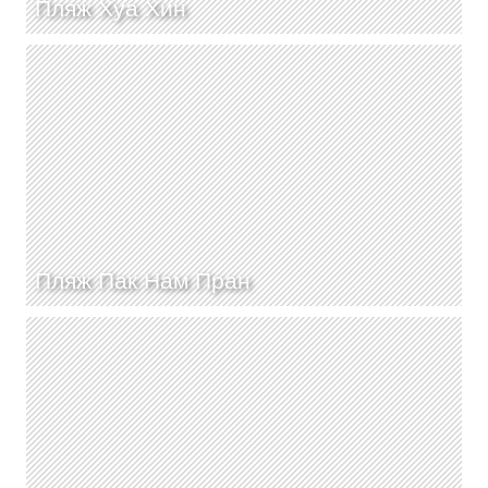
Пляж Хуа Хин
Пляж Пак Нам Пран