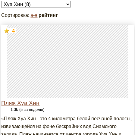
Сортировка:
а-я
рейтинг
4
Пляж Хуа Хин
1.3k (5 за неделю)
«Пляж Хуа Хин - это 4 километра белой песчаной полосы,
извивающейся на фоне бескрайних вод Сиамского
залива. Пляж начинается от центра города Хуа Хин и