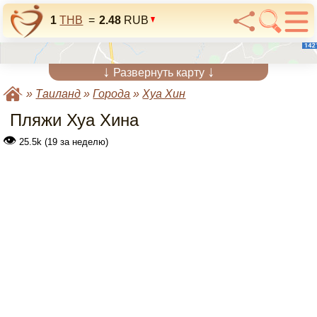
1
THB
=
2.48
RUB
↓
↓
Развернуть карту
»
Таиланд
»
Города
»
Хуа Хин
Пляжи Хуа Хина
👁
25.5k (19 за неделю)