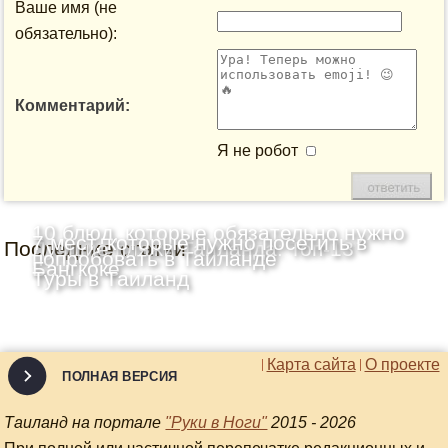
Ваше имя (не
обязательно):
Комментарий:
Я не робот
10 блюд, которые обязательно нужно
7 мест, которые нужно посетить в
Последние статьи
Лучшие пляжи Таиланда: Топ-13
попробовать в Таиланде
Бангкоке
Туры в Таиланд
Карта сайта
О проекте
ПОЛНАЯ ВЕРСИЯ
Таиланд на портале
"Руки в Ноги"
2015 - 2026