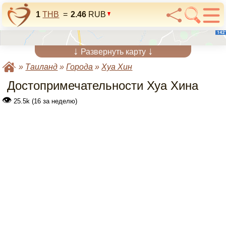
1
THB
=
2.46
RUB
↓
↓
Развернуть карту
»
Таиланд
»
Города
»
Хуа Хин
Достопримечательности Хуа Хина
👁
25.5k (16 за неделю)