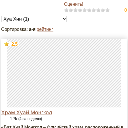
Оценить!
0
Сортировка:
а-я
рейтинг
2.5
Храм Хуай Монгкол
1.7k (4 за неделю)
«Ват Хуай Монгкол – буддийский храм, расположенный в