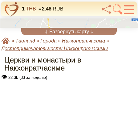
1
THB
=
2.48
RUB
↓
↓
Развернуть карту
»
Таиланд
»
Города
»
Накхонратчасима
»
Достопримечательности Накхонратчасимы
Церкви и монастыри в
Накхонратчасиме
👁
22.3k (33 за неделю)