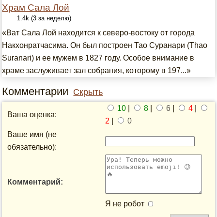
Храм Сала Лой
1.4k (3 за неделю)
«Ват Сала Лой находится к северо-востоку от города
Накхонратчасима. Он был построен Тао Суранари (Thao
Suranari) и ее мужем в 1827 году. Особое внимание в
храме заслуживает зал собрания, которому в 197...»
Комментарии
Скрыть
10
|
8
|
6
|
4
|
Ваша оценка:
2
|
0
Ваше имя (не
обязательно):
Комментарий:
Я не робот