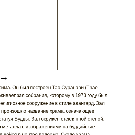
→
асима. Он был построен Тао Суранари (Thao
уживает зал собрания, которому в 1973 году был
елигиозное сооружение в стиле авангард. Зал
и произошло название храма, означающее
татуя Будды. Зал окружен стеклянной стеной,
 металла с изображениями на буддийские
лящейся в центре водоема. Около храма