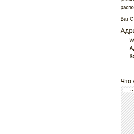
распо
Ват С
Адре
Wa
А
К
Что 
~