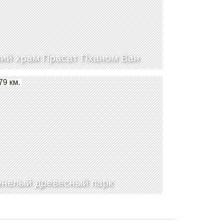
ий храм Прасат Пханом Ван
79 км.
нелый древесный парк