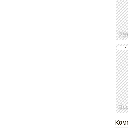
Хр
~
Зоо
Ком