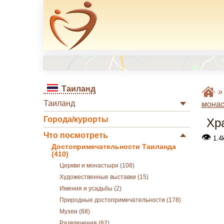
Таиланд
Таиланд
мона
Города/курорты
Хр
Что посмотреть
👁
1.4
Достопримечательности Таиланда
(410)
Церкви и монастыри (108)
Художественные выставки (15)
Имения и усадьбы (2)
Природные достопримечательности (178)
Музеи (68)
Развлечения (82)