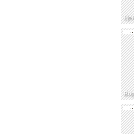
Цен
~
Во
~