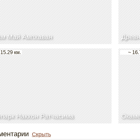
ам Май Ампхаван
Древн
 15.29 км.
~ 16.
парк Накхон Ратчасима
Окаме
ментарии
Скрыть