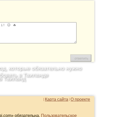
юд, которые обязательно нужно
бовать в Таиланде
в Таиланд
Карта сайта
О проекте
gi.com» обязательна.
Пользовательское