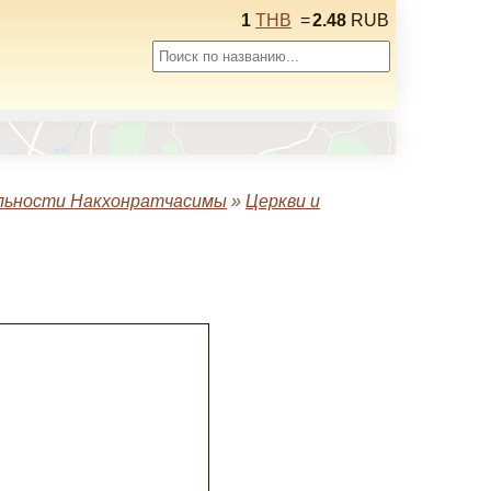
1
THB
=
2.48
RUB
льности Накхонратчасимы
»
Церкви и