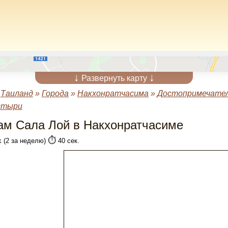
↓
↓
Развернуть карту
»
Таиланд
»
Города
»
Накхонратчасима
»
Достопримечате
стыри
ам Сала Лой в Накхонратчасиме
⏱️
k (2 за неделю)
40 сек.