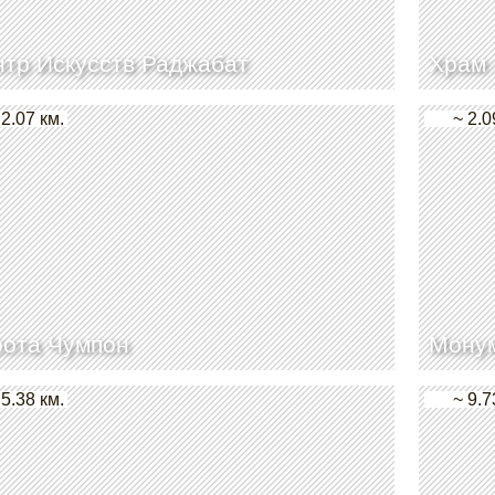
тр Искусств Раджабат
Храм 
 2.07 км.
~ 2.0
рота Чумпон
Монум
 5.38 км.
~ 9.7