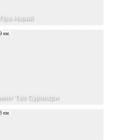
Пра Нарай
9 км.
ент Тао Суранари
3 км.