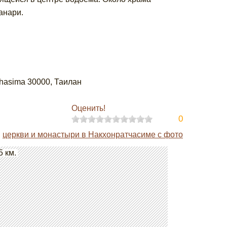
анари.
hasima 30000, Таилан
Оценить!
0
церкви и монастыри в Накхонратчасиме с фото
5 км.