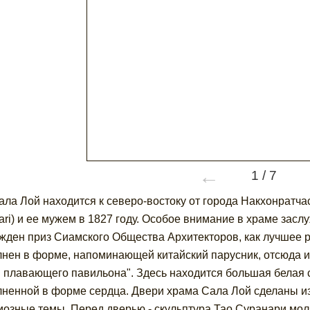
←
1
/
7
ала Лой находится к северо-востоку от города Накхонратч
ari) и ее мужем в 1827 году. Особое внимание в храме засл
жден приз Сиамского Общества Архитекторов, как лучшее р
нен в форме, напоминающей китайский парусник, отсюда 
 плавающего павильона". Здесь находится большая белая с
ненной в форме сердца. Двери храма Сала Лой сделаны из
иозные темы. Перед дверью - скульптура Тао Суранари мо