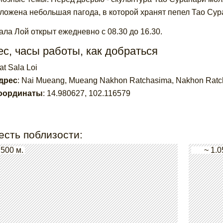
ложена небольшая пагода, в которой хранят пепел Тао Сур
ала Лой открыт ежедневно с 08.30 до 16.30.
с, часы работы, как добраться
t Sala Loi
дрес
:
Nai Mueang, Mueang Nakhon Ratchasima, Nakhon Ratc
оординаты
:
14.980627
,
102.116579
есть поблизости:
 500 м.
~ 1.0