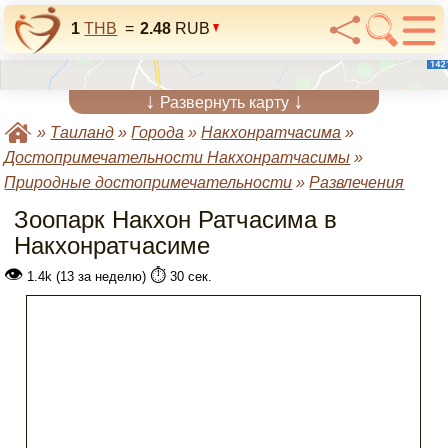
1
THB
=
2.48
RUB
↓
↓
Развернуть карту
»
Таиланд
»
Города
»
Накхонратчасима
»
Достопримечательности Накхонратчасимы
»
Природные достопримечательности
»
Развлечения
Зоопарк Накхон Ратчасима в
Накхонратчасиме
👁
⏱️
1.4k (13 за неделю)
30 сек.