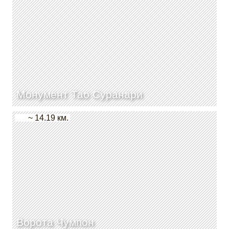
Монумент Тао Суранари
~ 14.19 км.
Ворота Чумпон