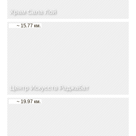
Храм Сала Лой
~ 15.77 км.
Центр Искусств Раджабат
~ 19.97 км.