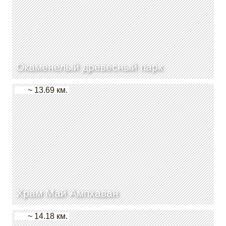
Окаменелый древесный парк
~ 13.69 км.
Храм Май Ампхаван
~ 14.18 км.