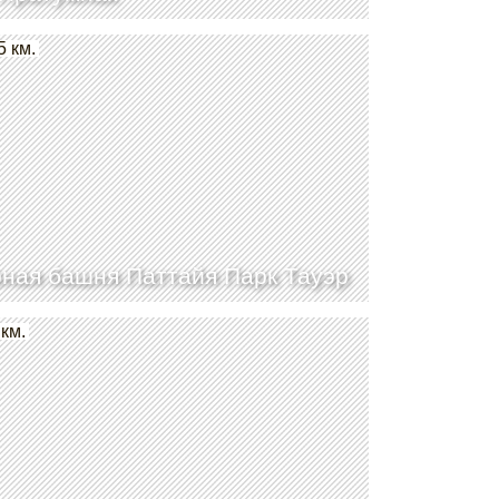
5 км.
ная башня Паттайя Парк Тауэр
 км.