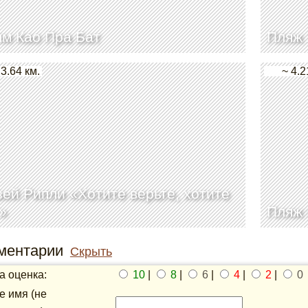
м Као Пра Бат
Пляж 
 3.64 км.
~ 4.2
ей Рипли «Хотите верьте, хотите
»
Пляж 
ментарии
Скрыть
 оценка:
10
|
8
|
6
|
4
|
2
|
0
 имя (не