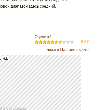
новой диапазон здесь средний.
Оценить!
6.67
пляжи в Паттайе с фото
8 км.
Пратумнак