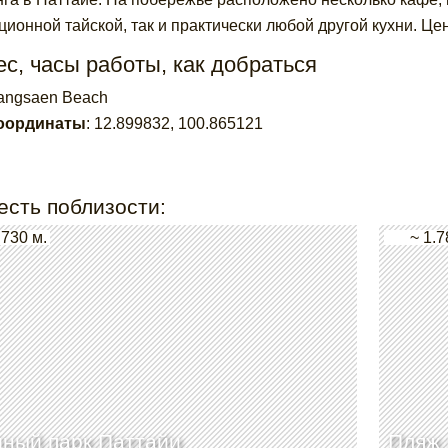
ционной тайской, так и практически любой другой кухни. Це
с, часы работы, как добраться
angsaen Beach
оординаты
:
12.899832
,
100.865121
есть поблизости:
 730 м.
~ 1.7
ный парк Паттайи
Пляж 