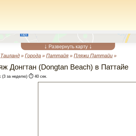
↓
↓
Развернуть карту
»
Таиланд
»
Города
»
Паттайя
»
Пляжи Паттайи
»
яж Донгтан (Dongtan Beach) в Паттайе
⏱️
k (3 за неделю)
40 сек.