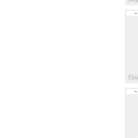
~
Пл
~