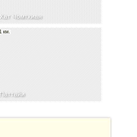
Хат Чомтхиан
1 км.
Паттайи