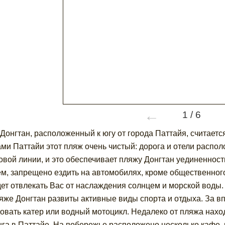
←
1
/
6
Донгтан, расположенный к югу от города Паттайя, считаетс
ми Паттайи этот пляж очень чистый: дорога и отели распол
овой линии, и это обеспечивает пляжу Донгтан уединенност
м, запрещено ездить на автомобилях, кроме общественного
дет отвлекать Вас от наслаждения солнцем и морской воды.
яже Донгтан развиты активные виды спорта и отдыха. За 
овать катер или водный мотоцикл. Недалеко от пляжа нахо
га в Паттайе. На побережье расположено несколько кафе, 