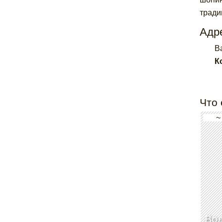
тради
Адре
B
К
Что 
~
Вод