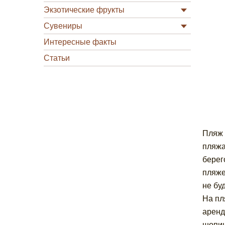
Экзотические фрукты
Сувениры
Интересные факты
Статьи
Пляж 
пляжа
берег
пляже
не бу
На пл
аренд
шопин