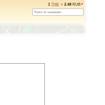
1
THB
=
2.48
RUB