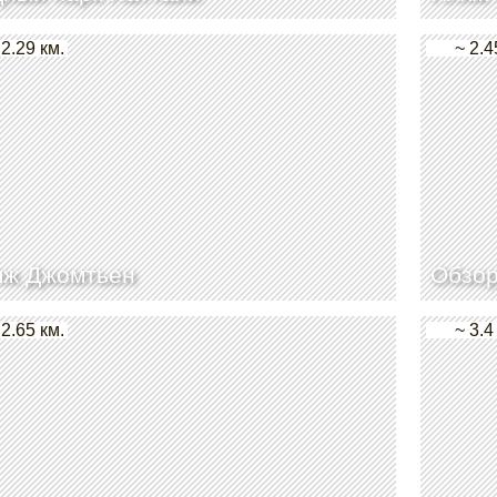
 2.29 км.
~ 2.4
яж Джомтьен
Обзор
 2.65 км.
~ 3.4