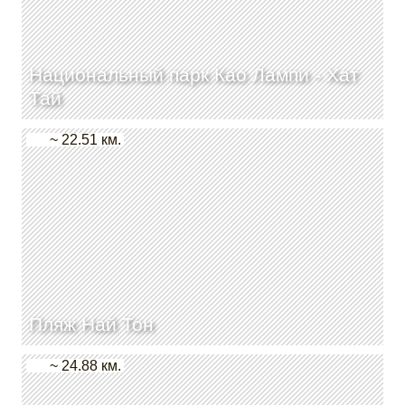
Национальный парк Као Лампи - Хат
Тай
~ 22.51 км.
Пляж Най Тон
~ 24.88 км.