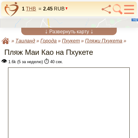
1
THB
=
2.45
RUB
↓
↓
Развернуть карту
»
Таиланд
»
Города
»
Пхукет
»
Пляжи Пхукета
»
Пляж Маи Као на Пхукете
👁
⏱️
1.6k (5 за неделю)
40 сек.