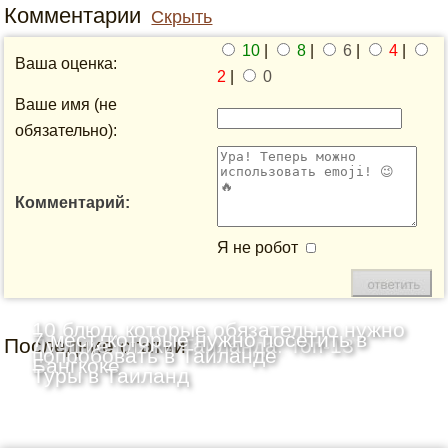
Комментарии
Скрыть
10
|
8
|
6
|
4
|
Ваша оценка:
2
|
0
Ваше имя (не
обязательно):
Комментарий:
Я не робот
10 блюд, которые обязательно нужно
7 мест, которые нужно посетить в
Последние статьи
Лучшие пляжи Таиланда: Топ-13
попробовать в Таиланде
Бангкоке
Туры в Таиланд