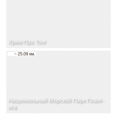
Храм Пра Тонг
~ 25.09 км.
Национальный Морской Парк Пханг-
нга