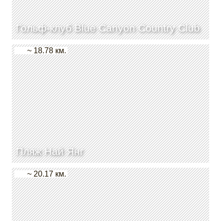
Гольф-клуб Blue Canyon Country Club
~ 18.78 км.
Пляж Най Янг
~ 20.17 км.