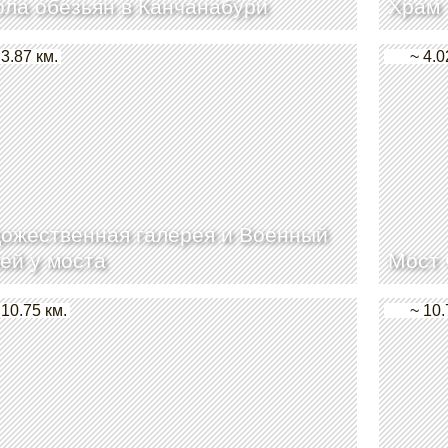
ла обезьян в Канчанабури
Храм 
 3.87 км.
~ 4.0
ожественная галерея и Военный
ей у моста
Мост 
 10.75 км.
~ 10.