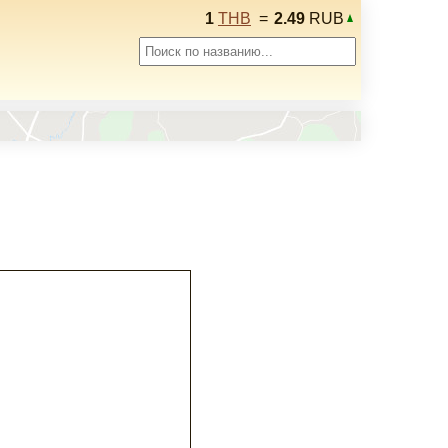
1
THB
=
2.49
RUB