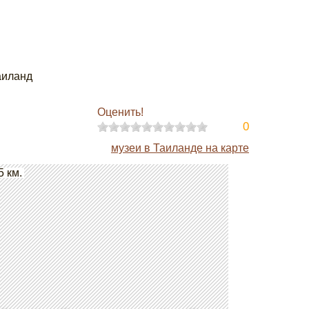
аиланд
Оценить!
0
музеи в Таиланде на карте
5 км.