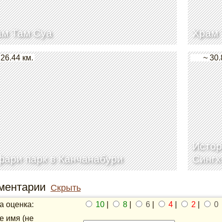
ам Там Суа
Храм 
 26.44 км.
~ 30.
Истор
ари парк в Канчанабури
Сингх
ментарии
Скрыть
 оценка:
10
|
8
|
6
|
4
|
2
|
0
 имя (не