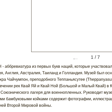
←
1
/
7
 - аббревиатура из первых букв наций, которые участвова
я, Англия, Австралия, Таиланд и Голландия. Музей был ос
хра Чайчумпон, преподобного Теппаньясутее (Theppanyasut
ечении рек Квай Яй и Квай Ной (Большой и Малый Квай) в 
 Союзнического лагеря для военнопленных. Руководит муз
ми бамбуковыми койками содержит фотографии, иллюстра
ией Второй Мировой войны.