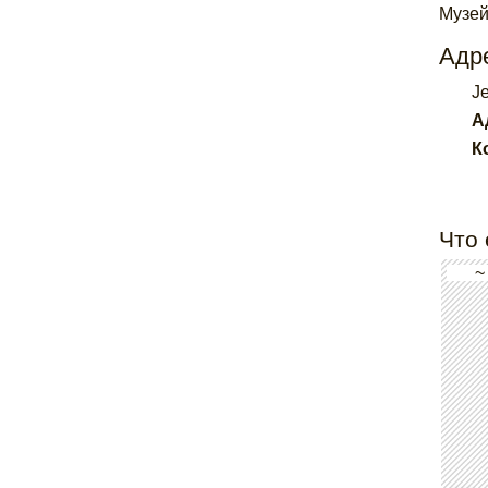
Музей
Адре
J
А
К
Что 
~