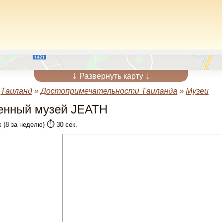
↓
↓
Развернуть карту
»
Таиланд
»
Достопримечательности Таиланда
»
Музеи
енный музей JEATH
⏱️
k (8 за неделю)
30 сек.