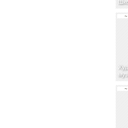
Шко
~
Худ
муз
~