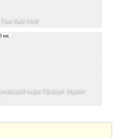
Там Као Ной
8 км.
ический парк Прасат Муанг