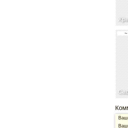
Хр
~
Саф
Ком
Ваша
Ваше