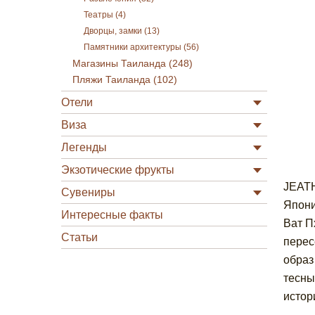
Театры (4)
Дворцы, замки (13)
Памятники архитектуры (56)
Магазины Таиланда (248)
Пляжи Таиланда (102)
Отели
Виза
Легенды
Экзотические фрукты
JEATH
Сувениры
Япони
Интересные факты
Ват П
Статьи
перес
образ
тесны
истор