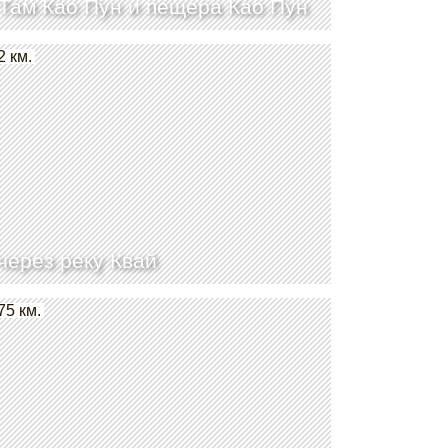
Там Као Пун и пещера Као Пун
2 км.
через реку Квай
75 км.