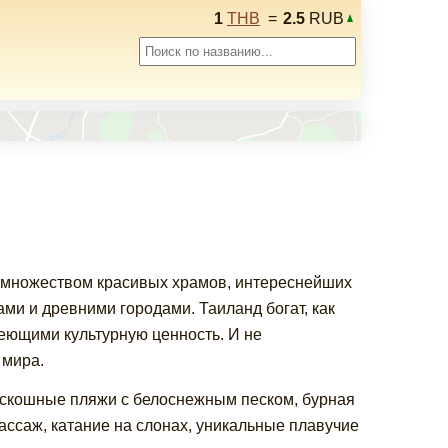
1
THB
=
2.5
RUB
й, множеством красивых храмов, интереснейших
ми и древними городами. Таиланд богат, как
еющими культурную ценность. И не
 мира.
оскошные пляжи с белоснежным песком, бурная
ассаж, катание на слонах, уникальные плавучие