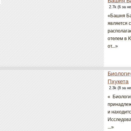
Башня Б
2.7k (6 за н
«Башня Ба
является 
располага
отелем в 
от...»
Биологи
Пхукета
2.3k (8 за н
« Биологи
принадлеж
и находитс
Исследова
...»