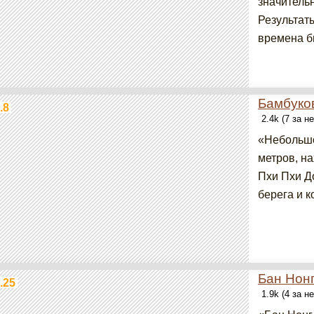
значитель
Результаты
времена б
Бамбуко
.8
2.4k (7 за н
«Небольшо
метров, н
Пхи Пхи Д
берега и к
Бан Нонг
.25
1.9k (4 за н