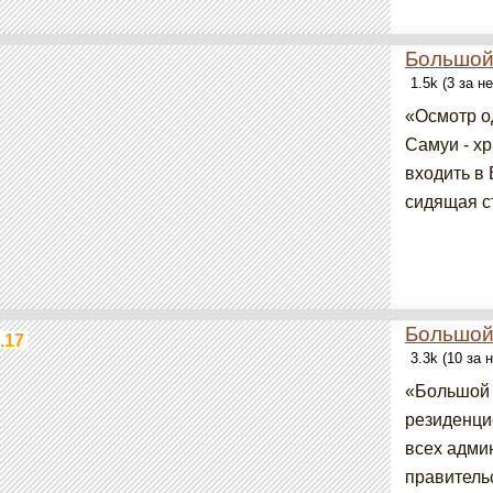
Большой
1.5k (3 за н
«Осмотр о
Самуи - х
входить в
сидящая ст
Большой 
.17
3.3k (10 за
«Большой 
резиденци
всех адми
правительс