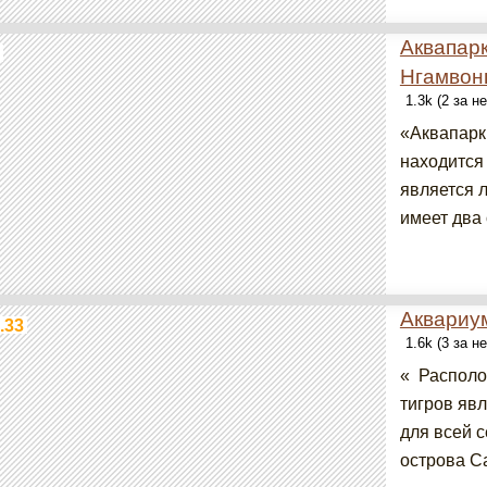
Аквапарк
Нгамвон
1.3k (2 за н
«Аквапарк
находится 
является 
имеет два 
Аквариум
.33
1.6k (3 за н
« Располо
тигров яв
для всей 
острова Са