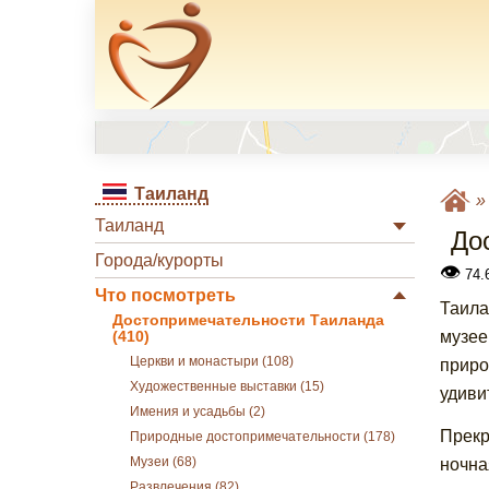
Таиланд
Таиланд
До
Города/курорты
👁
74.
Что посмотреть
Таила
Достопримечательности Таиланда
музее
(410)
Церкви и монастыри (108)
приро
Художественные выставки (15)
удиви
Имения и усадьбы (2)
Прекр
Природные достопримечательности (178)
Музеи (68)
ночна
Развлечения (82)