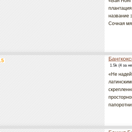
«Бан Нонг 
плантация
название э
Сочная мяк
Бангкокс
.5
1.5k (4 за н
«Не надей
латинским
скрепленн
просторно
папоротник