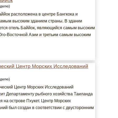
аййок
еделю)
ййок расположена в центре Бангкока и
самым высоким зданием страны. В здании
ется отель Баййок, являющийся самым высоким
Юго-Восточной Азии и третьим самым высоким
ческий Центр Морских Исследований
еделю)
ческий Центр Морских Исследований
ит Департаменту рыбного хозяйства Таиланда
я на острове Пхукет. Центр Морских
ний был создан в соответствии с двусторонним