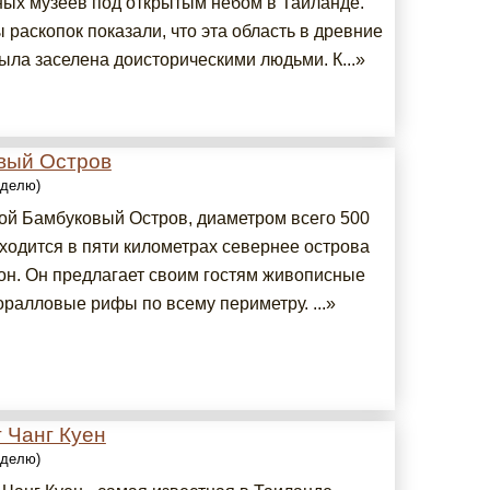
ных музеев под открытым небом в Таиланде.
 раскопок показали, что эта область в древние
ыла заселена доисторическими людьми. К...»
вый Остров
еделю)
й Бамбуковый Остров, диаметром всего 500
аходится в пяти километрах севернее острова
он. Он предлагает своим гостям живописные
оралловые рифы по всему периметру. ...»
 Чанг Куен
еделю)