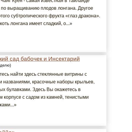
Чанг Куен - самая известная в Таиланде
 по выращиванию плодов лонгана. Другое
того субтропического фрукта «глаз дракона».
оть лонгана имеет сладкий, о...»
кий сад бабочек и Инсектарий
еделю)
тесь найти здесь стеклянные витрины с
и названиями, красочные наборы крыльев,
ых булавками. Здесь Вы окажетесь в
м корпусе с садом из камней, тенистыми
ами...»