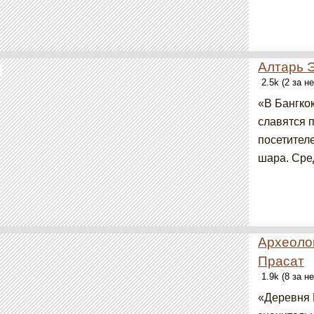
Алтарь 
2.5k (2 за н
«В Бангкок
славятся 
посетителе
шара. Сред
Археолог
Прасат
1.9k (8 за н
«Деревня 