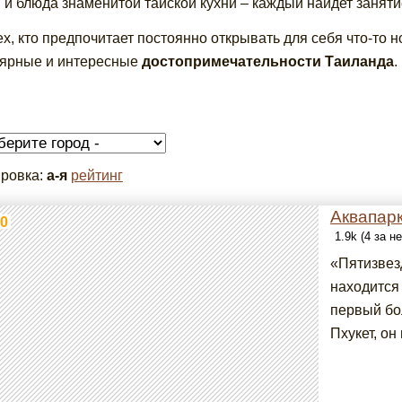
 и блюда знаменитой тайской кухни – каждый найдет заняти
ех, кто предпочитает постоянно открывать для себя что-то
ярные и интересные
достопримечательности Таиланда
.
ровка:
а-я
рейтинг
Аквапарк
0
1.9k (4 за н
«Пятизвез
находится 
первый бо
Пхукет, он