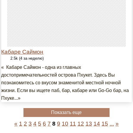
Кабаре Саймон
2.5k (4 за неделю)
« Кабаре Саймон - одна из главных
достопримечательностей острова Пхукет. Здесь Вы
познакомитесь со вкусом знаменитой местной ночной
жизни. Если вы ищете паб, бар, кабаре или Go-Go бар, на
Пхуке...»
Показать еще
«
1
2
3
4
5
6
7
8
9
10
11
12
13
14
15
...
»