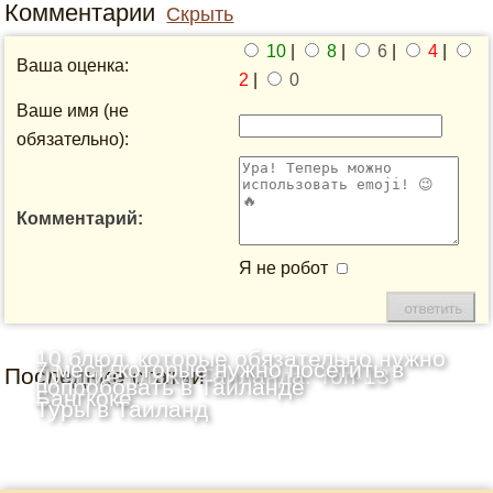
Комментарии
Скрыть
10
|
8
|
6
|
4
|
Ваша оценка:
2
|
0
Ваше имя (не
обязательно):
Комментарий:
Я не робот
10 блюд, которые обязательно нужно
7 мест, которые нужно посетить в
Последние статьи
Лучшие пляжи Таиланда: Топ-13
попробовать в Таиланде
Бангкоке
Туры в Таиланд