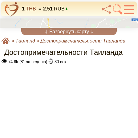
1
THB
=
2.51
RUB
↓
↓
Развернуть карту
»
Таиланд
»
Достопримечательности Таиланда
Достопримечательности Таиланда
👁
⏱️
74.6k (81 за неделю)
30 сек.