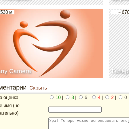
 530 м.
~ 670
nny Camera
Галер
ментарии
Скрыть
 оценка:
10
|
8
|
6
|
4
|
2
|
0
 имя (не
ательно):