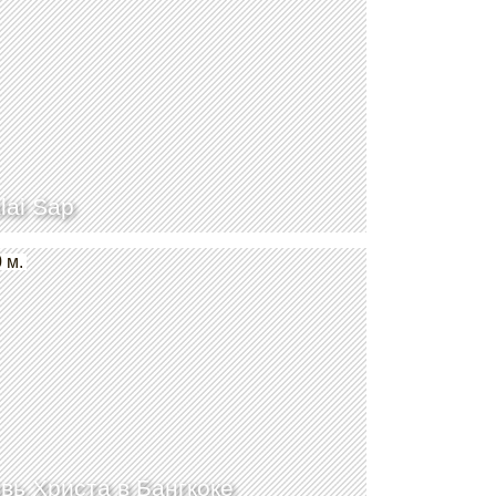
lai Sap
 м.
вь Христа в Бангкоке