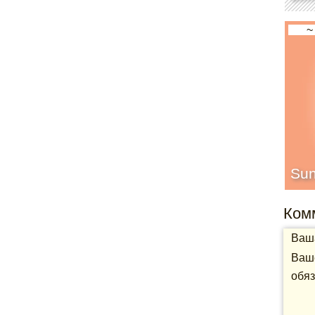
~
Su
Ком
Ваша
Ваше
обяз