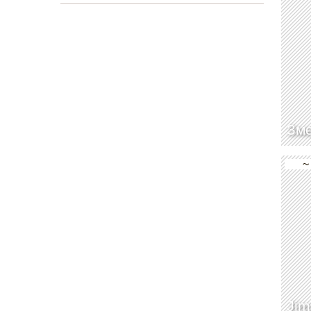
Зм
~
Ji