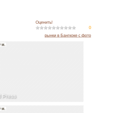
Оценить!
0
рынки в Бангкоке с фото
 м.
d Press
 м.