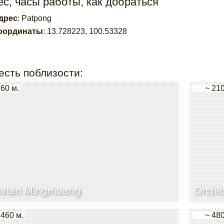
с, часы работы, как добраться
дрес
:
Patpong
оординаты
:
13.728223
,
100.53328
есть поблизости:
 60 м.
~ 210
mnan Mingmuang
Orchi
 460 м.
~ 480