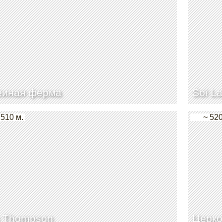
еиная ферма
Soi La
 510 м.
~ 520
m Thompson
Церко