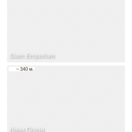
Siam Emporium
~ 340 м.
Нана Плаза