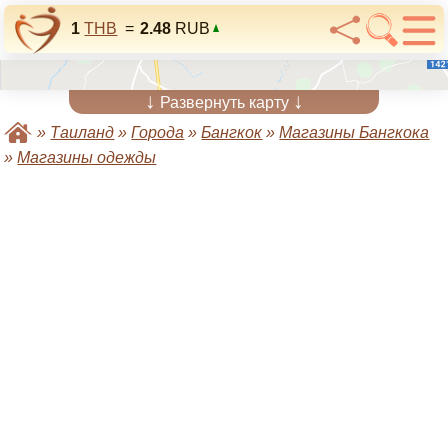
1
THB
=
2.48
RUB
↓
↓
Развернуть карту
»
Таиланд
»
Города
»
Бангкок
»
Магазины Бангкока
»
Магазины одежды