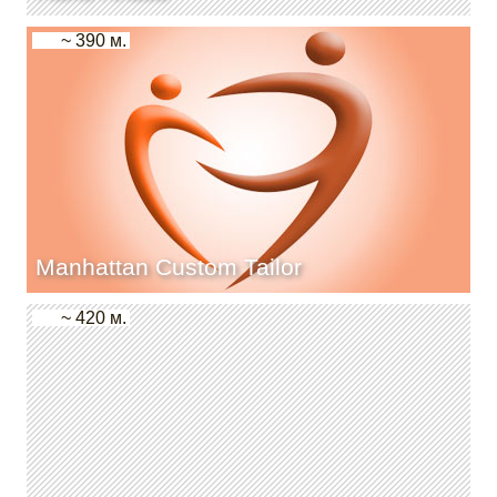
~ 390 м.
Manhattan Custom Tailor
~ 420 м.