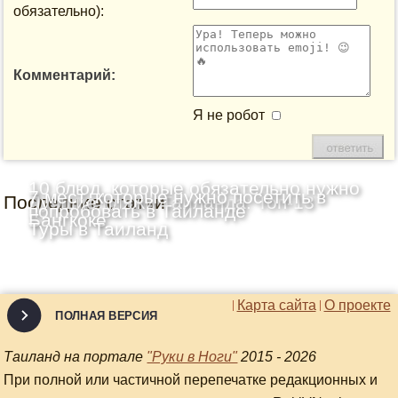
обязательно):
Комментарий:
Я не робот
10 блюд, которые обязательно нужно
7 мест, которые нужно посетить в
Последние статьи
Лучшие пляжи Таиланда: Топ-13
попробовать в Таиланде
Бангкоке
Туры в Таиланд
Карта сайта
О проекте
ПОЛНАЯ ВЕРСИЯ
Таиланд на портале
"Руки в Ноги"
2015 - 2026
При полной или частичной перепечатке редакционных и