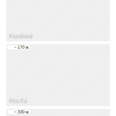
Foodland
~ 170 м.
Phu Fa
~ 330 м.