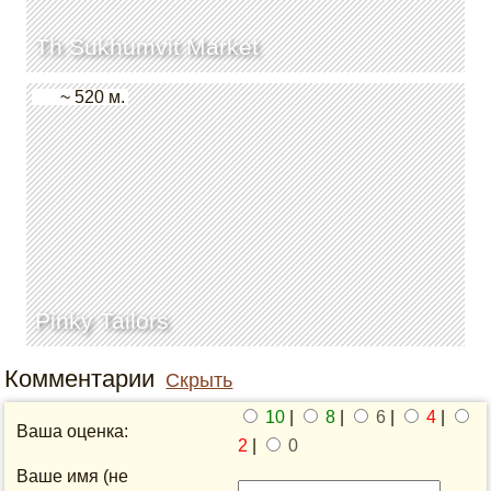
Th Sukhumvit Market
~ 520 м.
Pinky Tailors
Комментарии
Скрыть
10
|
8
|
6
|
4
|
Ваша оценка:
2
|
0
Ваше имя (не