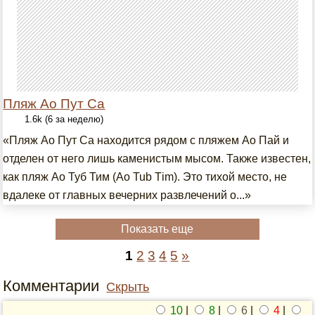
Пляж Ао Пут Са
1.6k (6 за неделю)
«Пляж Ао Пут Са находится рядом с пляжем Ао Пай и
отделен от него лишь каменистым мысом. Также известен,
как пляж Ао Туб Тим (Ao Tub Тim). Это тихой место, не
вдалеке от главных вечерних развлечений о...»
Показать еще
1
2
3
4
5
»
Комментарии
Скрыть
10
|
8
|
6
|
4
|