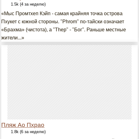
1.5k (4 за неделю)
«Мыс Промтхеп Кэйп - самая крайняя точка острова
Пхукет с южной стороны. "Phrom" по-тайски означает
«Брахма» (чистота), а "Thep" - "Бог". Раньше местные
жители...»
Пляж Ao Пхрао
1.8k (6 за неделю)