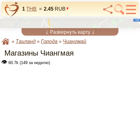
1
THB
=
2.45
RUB
↓
↓
Развернуть карту
»
Таиланд
»
Города
»
Чиангмай
Магазины Чиангмая
👁
60.7k (149 за неделю)