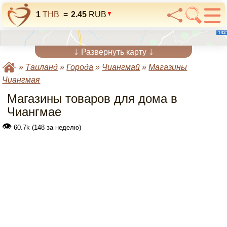
1
THB
=
2.45
RUB
↓
↓
Развернуть карту
»
Таиланд
»
Города
»
Чиангмай
»
Магазины
Чиангмая
Магазины товаров для дома в
Чиангмае
👁
60.7k (148 за неделю)