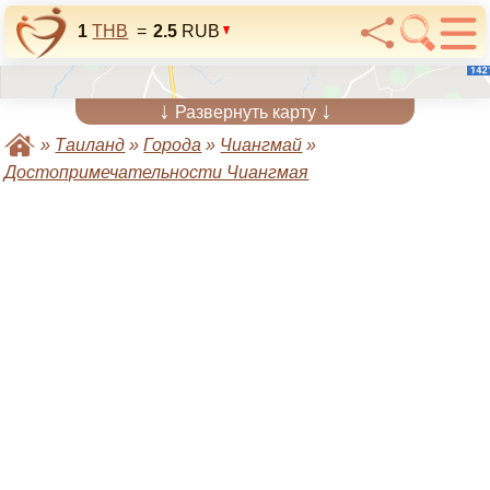
1
THB
=
2.5
RUB
↓
↓
Развернуть карту
»
Таиланд
»
Города
»
Чиангмай
»
Достопримечательности Чиангмая