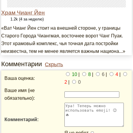
Храм Чианг Йен
1.2k (4 за неделю)
«Ват Чианг Йен стоит на внешней стороне, у границы
Старого Города Чиангмая, восточнее ворот Чанг Пуак.
Этот храмовый комплекс, чья точная дата постройки
неизвестна, тем не менее является важным национа...»
Комментарии
Скрыть
10
|
8
|
6
|
4
|
Ваша оценка:
2
|
0
Ваше имя (не
обязательно):
Комментарий:
Я не робот