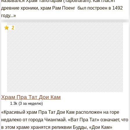
назывался Храм Тапотарам (Tapotharam). Как гласят
древние хроники, храм Рам Поенг был построен в 1492
году...»
2
Храм Пра Тат Дои Кам
1.3k (3 за неделю)
«Красивый храм Пра Тат Дои Кам расположен на горе
недалеко от города Чиангмай. «Ват Пра Тат» означает, что
в этом храме хранятся реликвии Будды, «Дои Кам»