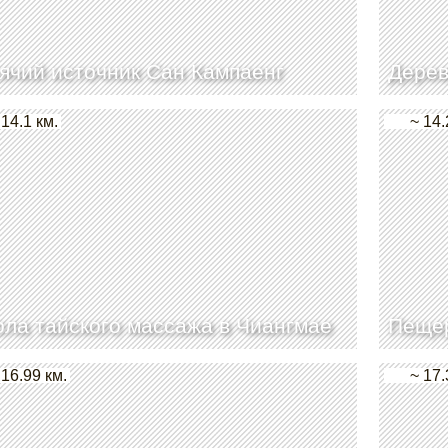
ячий источник Сан Кампаенг
Дерев
 14.1 км.
~ 14.
ла тайского массажа в Чиангмае
Пещер
 16.99 км.
~ 17.