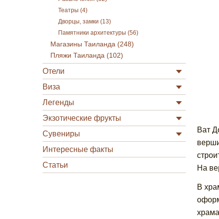
Театры (4)
Дворцы, замки (13)
Памятники архитектуры (56)
Магазины Таиланда (248)
Пляжи Таиланда (102)
Отели
Виза
Легенды
Экзотические фрукты
Ват Д
Сувениры
верши
Интересные факты
строи
Статьи
На ве
В хра
оформ
храма