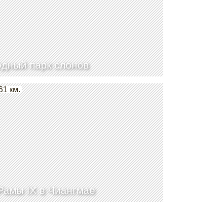
дный парк слонов
61 км.
Рамы IX в Чиангмае