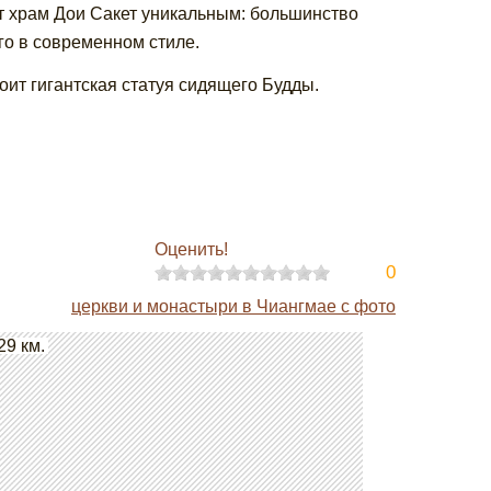
т храм Дои Сакет уникальным: большинство
го в современном стиле.
оит гигантская статуя сидящего Будды.
Оценить!
0
церкви и монастыри в Чиангмае с фото
29 км.