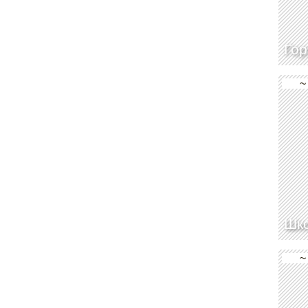
Гор
~
Шко
~