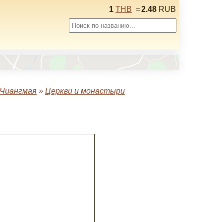
1
THB
=
2.48
RUB
Чиангмая
»
Церкви и монастыри