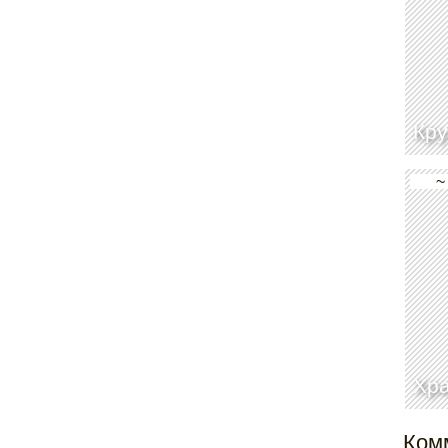
Кру
~
Хр
Ком