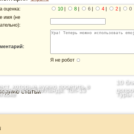
 оценка:
10
|
8
|
6
|
4
|
2
|
0
 имя (не
ательно):
ментарий:
Я не робот
10 бл
ест, которые нужно посетить в
шие пляжи Таиланда: Топ-13
попро
ледние статьи
гкоке
Туры 
6