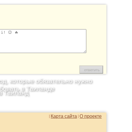
юд, которые обязательно нужно
бовать в Таиланде
в Таиланд
Карта сайта
О проекте