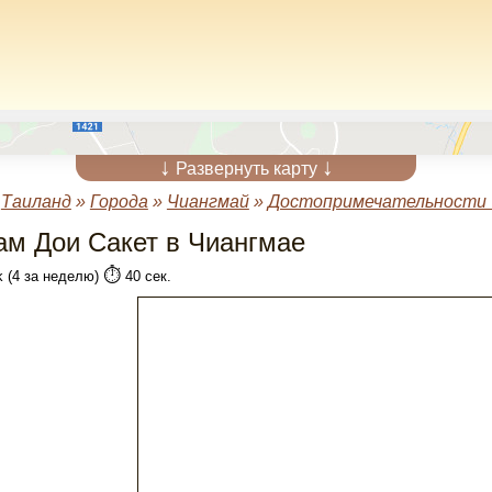
↓
↓
Развернуть карту
»
Таиланд
»
Города
»
Чиангмай
»
Достопримечательности 
ам Дои Сакет в Чиангмае
⏱️
k (4 за неделю)
40 сек.