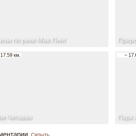
изы по реке Мае Пинг
Приро
 17.59 км.
~ 17.
ам Четаван
Парк 
ментарии
Скрыть