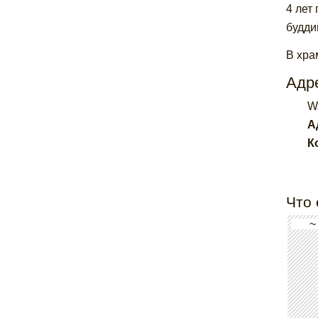
4 лет
будди
В хра
Адре
W
А
К
Что 
~