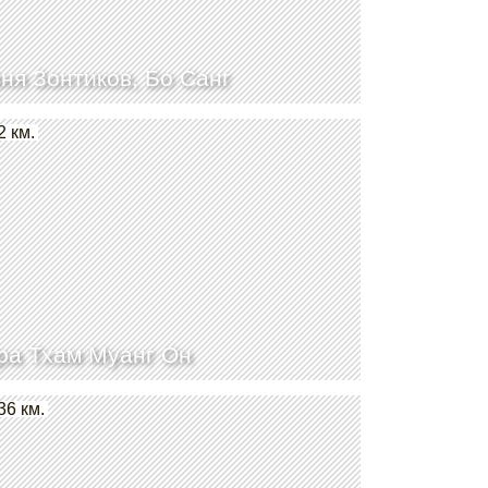
ня Зонтиков, Бо Санг
2 км.
а Тхам Муанг Он
36 км.