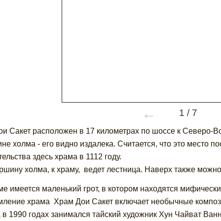
←
1
/
7
ои Сакет расположен в 17 километрах по шоссе к Северо-В
не холма - его видно издалека. Считается, что это место п
тельства здесь храма в 1112 году.
ршину холма, к храму, ведет лестница. Наверх также можно
ме имеется маленький грот, в котором находятся мифически
ление храма Храм Дои Сакет включает необычные компози
 в 1990 годах занимался тайский художник Хун Чайват Ван